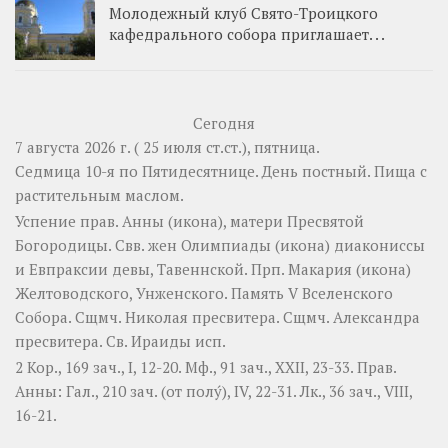
Молодежный клуб Свято-Троицкого
кафедрального собора приглашает. . .
Сегодня
7 августа 2026 г. ( 25 июля ст.ст.), пятница.
Седмица 10-я по Пятидесятнице. День постный.
Пища с
растительным маслом.
Успение прав.
Анны
(
икона
), матери Пресвятой
Богородицы. Свв. жен
Олимпиады
(
икона
) диакониссы
и
Евпраксии
девы, Тавеннской. Прп.
Макария
(
икона
)
Желтоводского, Унженского. Память
V Вселенского
Собора
. Сщмч.
Николая
пресвитера. Сщмч.
Александра
пресвитера. Св.
Ираиды
исп.
2 Кор., 169 зач., I, 12-20.
Мф., 91 зач., XXII, 23-33.
Прав.
Анны:
Гал., 210 зач. (от полу́), IV, 22-31.
Лк., 36 зач., VIII,
16-21.