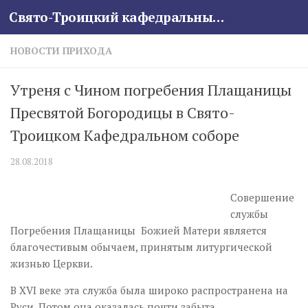
Свято-Троицкий кафедральный собор
Skip to content
НОВОСТИ ПРИХОДА
Утреня с Чином погребения Плащаницы
Пресвятой Богородицы в Свято-
Троицком Кафедральном соборе
28.08.2018
Совершение
службы
Погребения Плащаницы Божией Матери является
благочестивым обычаем, принятым литургической
жизнью Церкви.
В XVI веке эта служба была широко распространена на
Руси. Потом она оказалась почти забыта.