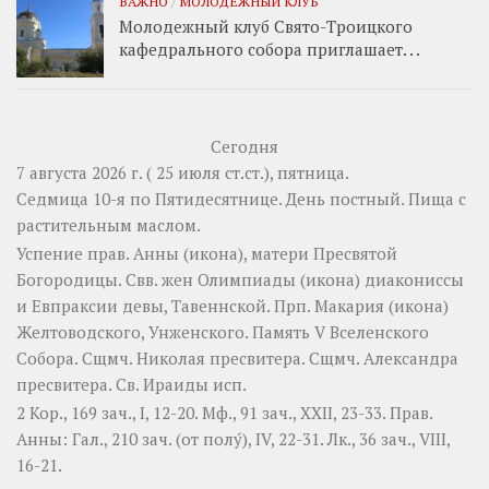
ВАЖНО
/
МОЛОДЕЖНЫЙ КЛУБ
Молодежный клуб Свято-Троицкого
кафедрального собора приглашает. . .
Сегодня
7 августа 2026 г. ( 25 июля ст.ст.), пятница.
Седмица 10-я по Пятидесятнице. День постный.
Пища с
растительным маслом.
Успение прав.
Анны
(
икона
), матери Пресвятой
Богородицы. Свв. жен
Олимпиады
(
икона
) диакониссы
и
Евпраксии
девы, Тавеннской. Прп.
Макария
(
икона
)
Желтоводского, Унженского. Память
V Вселенского
Собора
. Сщмч.
Николая
пресвитера. Сщмч.
Александра
пресвитера. Св.
Ираиды
исп.
2 Кор., 169 зач., I, 12-20.
Мф., 91 зач., XXII, 23-33.
Прав.
Анны:
Гал., 210 зач. (от полу́), IV, 22-31.
Лк., 36 зач., VIII,
16-21.