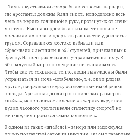
…Там в двухэтажном соборе были устроены карцеры,
где арестанты должны были сидеть неподвижно весь
день на жердях толщиной в руку, протянутых от стены
до стены. Высота жердей была такова, что ноги не
доставали до пола, и удержать равновесие удавалось с
трудом. Сорвавшихся жестоко избивали или
сбрасывали с лестницы в 365 ступеней, привязанных к
бревну. На ночь разрешалось устраиваться на полу. В
30-градусный мороз помещение не отапливалось.
Чтобы как-то сохранить тепло, люди вынуждены были
устраиваться на ночь «штабелями», т. е. один ряд на
другом, набрасывая сверху оставленные им обрывки
одежды. Урезанная до микроскопических размеров
«пайка», неподвижное сидение на жердях вкруг под
дулом часового увеличивали статистику смертей не
меньше, чем произвол самих конвойных.
В одном из таких «штабелей» замерз или задохнулся
ночью полтавский батюшка Никодим. Он был лагерным