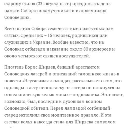
старому стилю (23 августа н. ст.) праздновать день
памяти Собора новомучеников и исповедников
Соловецких.
Всего в этом Соборе семьдесят имен известных нам
святых. Среди них – 16 человек, родившихся или
служивших в Украине. Вообще известно, что на
Соловках отбывали наказание около 80 архиереев и
около четырехсот священнослужителей.
Писатель Борис Ширяев, бывший арестантом
Соловецких лагерей и описавший тамошнюю жизнь в
повести «Неугасимая лампада», рассказывает о том, что
однажды в лесу неподалеку от лагеря он наткнулся на
отшельническую келью монаха-подвижника. Этот аскет,
возможно, был, последним духовным воином
Соловецкой обители. Перед лампадой согбенный
старец исполнял свое молитвенное правило. И эта
светлая келья навсегда стала для Ширяева символом