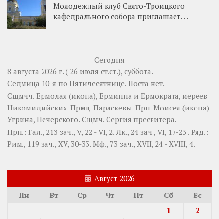
Молодежный клуб Свято-Троицкого
кафедрального собора приглашает. . .
Сегодня
8 августа 2026 г. ( 26 июля ст.ст.), суббота.
Седмица 10-я по Пятидесятнице.
Поста нет.
Сщмчч.
Ермолая
(
икона
),
Ермиппа
и
Ермократа
, иереев
Никомидийских. Прмц.
Параскевы
. Прп.
Моисея
(
икона
)
Угрина, Печерского. Сщмч.
Сергия
пресвитера.
Прп.:
Гал., 213 зач., V, 22 - VI, 2.
Лк., 24 зач., VI, 17-23
. Ряд.:
Рим., 119 зач., XV, 30-33.
Мф., 73 зач., XVII, 24 - XVIII, 4.
Август 2026
Пн
Вт
Ср
Чт
Пт
Сб
Вс
1
2