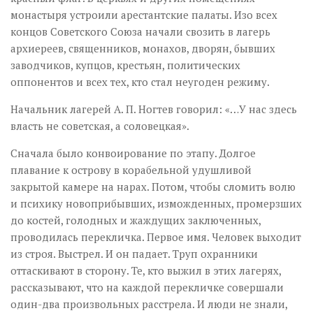
монастыря устроили арестантские палаты. Изо всех
концов Советского Союза начали свозить в лагерь
архиереев, священников, монахов, дворян, бывших
заводчиков, купцов, крестьян, политических
оппонентов и всех тех, кто стал неугоден режиму.
Начальник лагерей А. П. Ногтев говорил: «…У нас здесь
власть не советская, а соловецкая».
Сначала было конвоирование по этапу. Долгое
плавание к острову в корабельной удушливой
закрытой камере на нарах. Потом, чтобы сломить волю
и психику новоприбывших, изможденных, промерзших
до костей, голодных и жаждущих заключенных,
проводилась перекличка. Первое имя. Человек выходит
из строя. Выстрел. И он падает. Труп охранники
оттаскивают в сторону. Те, кто выжил в этих лагерях,
рассказывают, что на каждой перекличке совершали
один-два произвольных расстрела. И люди не знали,