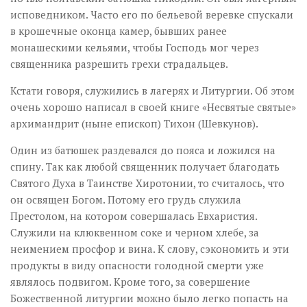
исповедником. Часто его по бельевой веревке спускали
в крошечные оконца камер, бывших ранее
монашескими кельями, чтобы Господь мог через
священника разрешить грехи страдальцев.
Кстати говоря, служились в лагерях и Литургии. Об этом
очень хорошо написал в своей книге «Несвятые святые»
архимандрит (ныне епископ) Тихон (Шевкунов).
Один из батюшек раздевался до пояса и ложился на
спину. Так как любой священник получает благодать
Святого Духа в Таинстве Хиротонии, то считалось, что
он освящен Богом. Потому его грудь служила
Престолом, на котором совершалась Евхаристия.
Служили на клюквенном соке и черном хлебе, за
неимением просфор и вина. К слову, сэкономить и эти
продукты в виду опасности голодной смерти уже
являлось подвигом. Кроме того, за совершение
Божественной литургии можно было легко попасть на