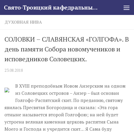
Свято-Троицкий кафедральный собор
Skip to content
ДУХОВНАЯ НИВА
СОЛОВКИ – СЛАВЯНСКАЯ «ГОЛГОФА». В
день памяти Собора новомучеников и
исповедников Соловецких.
23.08.2018
В XVIII преподобным Иовом Анзерским на одном
из Соловецких островов – Анзер – был основан
Голгофо-Распятский скит. По преданию, святому
явилась Пресвятая Богородица и сказала: «Эта гора
отныне называется второй Голгофою; на ней будет
устроена великая каменная церковь распятия Сына
Моего и Господа и учредится скит… Я Сама буду