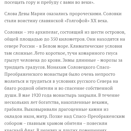
посещать гору и пребуду с вами во веки».
Слова Девы Марии оказались пророческими. Соловки
стали воистину славянской «Голгофой» XX века.
Соловки – это архипелаг, состоящий из шести островов,
общей площадью до 350 километров. Они находятся на
севере России – в Белом море. Климатические условия
там сложные. Лето короткое, тучи комариного гнуса
грызут человека до крови. Зимы длинные – морозы за
тридцать градусов. Монахам Соловецкого Спасо-
Преображенского монастыря было очень непросто
молиться и трудиться в условиях русского Севера на
благо родной обители и во спасение собственной
души. В мае 1920 года монастырь закрыли. В течение
нескольких лет богатства, накопленные веками,
грабили. Выковыривали драгоценные камни из
окладов икон, митр. Позже над Спасо-Преображенским
собором – главным храмом обители – повесили
красный флаг. В церквях и других помещениях