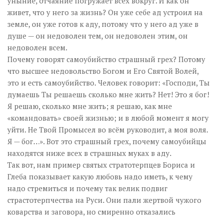
уныние, отчаяние погружает всех вокруг. И как он
живет, что у него за жизнь? Он уже себе ад устроил на
земле, он уже готов к аду, потому что у него ад уже в
душе — он недоволен тем, он недоволен этим, он
недоволен всем.
Почему говорят самоубийство страшный грех? Потому
что высшее недовольство Богом и Его Святой Волей,
это и есть самоубийство. Человек говорит: «Господи, Ты
думаешь Ты решаешь сколько мне жить? Нет! Это я бог!
Я решаю, сколько мне жить; я решаю, как мне
«командовать» своей жизнью; и в любой момент я могу
уйти. Не Твой Промысел во всём руководит, а моя воля.
Я — бог…». Вот это страшный грех, почему самоубийцы
находятся ниже всех в страшных муках в аду.
Так вот, нам пример святых стратотерпцев Бориса и
Глеба показывает какую любовь надо иметь, к чему
надо стремиться и почему так велик подвиг
страстотерпчества на Руси. Они пали жертвой чужого
коварства и заговора, но смиренно отказались