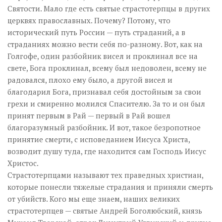
Святости. Мало где есть святые страстотерпцы в других
церквях православных. Почему? Потому, что
исторический путь России — путь страданий, а в
страданиях можно вести себя по-разному. Вот, как на
Голгофе, один разбойник висел и проклинал все на
свете, Бога проклинал, всему был недоволен, всему не
радовался, плохо ему было, а другой висел и
благодарил Бога, признавал себя достойным за свои
грехи и смиренно молился Спасителю. За то и он был
принят первым в Рай — первый в Рай вошел
благоразумный разбойник. И вот, такое безропотное
принятие смерти, с исповеданием Иисуса Христа,
возводит душу туда, где находится сам Господь Иисус
Христос.
Страстотерпцами называют тех праведных христиан,
которые понесли тяжелые страдания и приняли смерть
от убийств. Кого мы еще знаем, наших великих
страстотерпцев — святые Андрей Боголюбский, князь