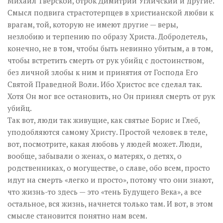
Михаил Тверской, отрок Димитрий Угличский и другие.
Смысл подвига страстотерпцев в христианской любви к
врагам, той, которую не имеют другие — веры,
незлобию и терпению по образу Христа. Добродетель,
конечно, не в том, чтобы быть невинно убитым, а в том,
чтобы встретить смерть от рук убийц с достоинством,
без личной злобы к ним и принятия от Господа Его
Святой Праведной Воли. Ибо Христос все сделал так.
Хотя Он мог все остановить, но Он принял смерть от рук
убийц.
Так вот, люди так живущие, как святые Борис и Глеб,
уподобляются самому Христу. Простой человек в теле,
вот, посмотрите, какая любовь у людей может. Люди,
вообще, забывали о женах, о матерях, о детях, о
родственниках, о могуществе, о славе, обо всем, просто
идут на смерть «легко и просто», потому что они знают,
что жизнь-то здесь — это «тень Будущего Века», а все
остальное, вся жизнь, начнется только там. И вот, в этом
смысле становится понятно нам всем.