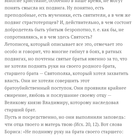
Многие христиане, особенно в наше время, не могут
понять смысла их подвига. Ну понятно, есть
преподобные, есть мученики, есть святители, а в чем же
подвиг страстотерпцев? И, действительно, в чем состоит
добродетель быть убитым безропотно, т. е. как бы, не
сопротивляясь, и в чем здесь Святость?
Летописец, который описывает все это, отмечает это
особо и говорит, что многие гибнут в боях, в ратных
подвигах, но почтены святые братья именно за то, что
не хотели поднять руки на своего родного брата,
старшего брата — Святополка, который хотел захватить
власть. Они не хотели совершить этот
братоубийственный поступок. Они проявили крайнее
смирение, любовь и послушание своему отцу —
Великому князю Владимиру, которому наследовал
старший брат.
Пусть и посредственно, но они выполнили заповедь:
чти отца твоего и матерь твою (Исх. 20, 12). Вот слова
Бориса: «Не подниму руку на брата своего старшего: