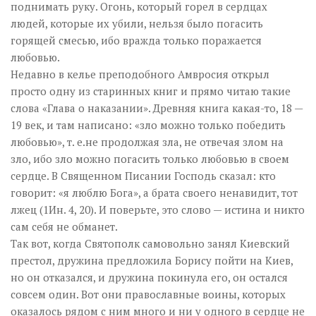
поднимать руку. Огонь, который горел в сердцах
людей, которые их убили, нельзя было погасить
горящей смесью, ибо вражда только поражается
любовью.
Недавно в келье преподобного Амвросия открыл
просто одну из старинных книг и прямо читаю такие
слова «Глава о наказании». Древняя книга какая-то, 18 —
19 век, и там написано: «зло можно только победить
любовью», т. е.не продолжая зла, не отвечая злом на
зло, ибо зло можно погасить только любовью в своем
сердце. В Священном Писании Господь сказал: кто
говорит: «я люблю Бога», а брата своего ненавидит, тот
лжец (1Ин. 4, 20). И поверьте, это слово — истина и никто
сам себя не обманет.
Так вот, когда Святополк самовольно занял Киевский
престол, дружина предложила Борису пойти на Киев,
но он отказался, и дружина покинула его, он остался
совсем один. Вот они православные воины, которых
оказалось рядом с ним много и ни у одного в сердце не