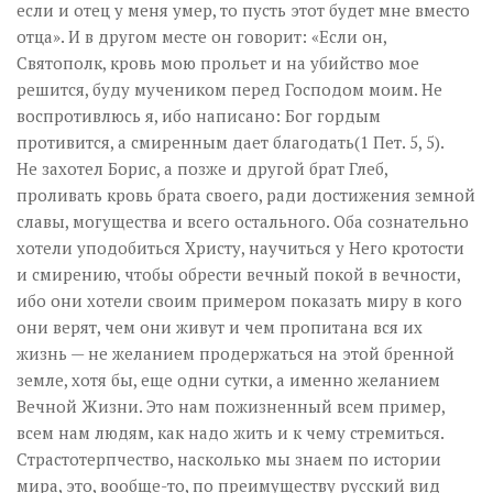
если и отец у меня умер, то пусть этот будет мне вместо
отца». И в другом месте он говорит: «Если он,
Святополк, кровь мою прольет и на убийство мое
решится, буду мучеником перед Господом моим. Не
воспротивлюсь я, ибо написано: Бог гордым
противится, а смиренным дает благодать(1 Пет. 5, 5).
Не захотел Борис, а позже и другой брат Глеб,
проливать кровь брата своего, ради достижения земной
славы, могущества и всего остального. Оба сознательно
хотели уподобиться Христу, научиться у Него кротости
и смирению, чтобы обрести вечный покой в вечности,
ибо они хотели своим примером показать миру в кого
они верят, чем они живут и чем пропитана вся их
жизнь — не желанием продержаться на этой бренной
земле, хотя бы, еще одни сутки, а именно желанием
Вечной Жизни. Это нам пожизненный всем пример,
всем нам людям, как надо жить и к чему стремиться.
Страстотерпчество, насколько мы знаем по истории
мира, это, вообще-то, по преимуществу русский вид