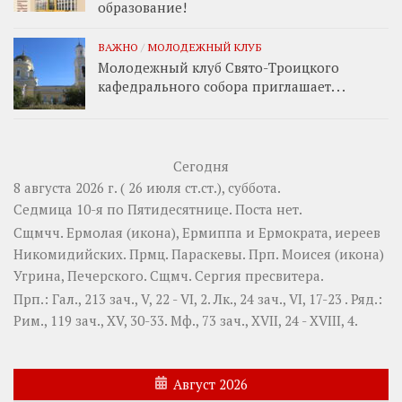
образование!
ВАЖНО
/
МОЛОДЕЖНЫЙ КЛУБ
Молодежный клуб Свято-Троицкого
кафедрального собора приглашает. . .
Сегодня
8 августа 2026 г. ( 26 июля ст.ст.), суббота.
Седмица 10-я по Пятидесятнице.
Поста нет.
Сщмчч.
Ермолая
(
икона
),
Ермиппа
и
Ермократа
, иереев
Никомидийских. Прмц.
Параскевы
. Прп.
Моисея
(
икона
)
Угрина, Печерского. Сщмч.
Сергия
пресвитера.
Прп.:
Гал., 213 зач., V, 22 - VI, 2.
Лк., 24 зач., VI, 17-23
. Ряд.:
Рим., 119 зач., XV, 30-33.
Мф., 73 зач., XVII, 24 - XVIII, 4.
Август 2026