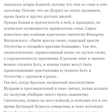
оказалось искры Божией, потому что они ее сами в себе
загасили. Потому что он (Борис) не хотел проливать
кровь брата и других русских людей.
Правда Божия и причастность к ней, в принципе, не
исключает возможность применения силы. Самое
известное мы помним изречение святителя Филарета
Московского: «Люби врагов своих, сокрушай врагов
Отечества и гнушайся врагами Божиими». Так что,
словосочетание «православный воин» не пустое слово,
а определенность призвания. В разном чине и звании
можно служить Богу, и воины также могут быть
православными христианами и служить Богу и
Отечеству с оружием в руках.
Так вот, когда Ярослав, названный впоследствии
Мудрым и прославленный в лике святых, желая воздать
по заслугам убийцам своего брата, окаянному
Святополку, пошел на него войной, и победил его в это
время Десницей Божьего отмщения, и тоже исполнял