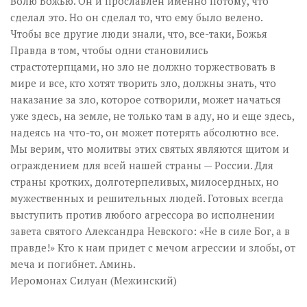
Волю Божью. Он и прославлен именно потому, что
сделал это. Но он сделал то, что ему было велено.
Чтобы все другие люди знали, что, все-таки, Божья
Правда в том, чтобы одни становились
страстотерпцами, но зло не должно торжествовать в
мире и все, кто хотят творить зло, должны знать, что
наказание за зло, которое сотворили, может начаться
уже здесь, на земле, не только там в аду, но и еще здесь,
надеясь на что-то, он может потерять абсолютно все.
Мы верим, что молитвы этих святых являются щитом и
ограждением для всей нашей страны — России. Для
страны кротких, долготерпеливых, милосердных, но
мужественных и решительных людей. Готовых всегда
выступить против любого агрессора во исполнении
завета святого Александра Невского: «Не в силе Бог, а в
правде!» Кто к нам придет с мечом агрессии и злобы, от
меча и погибнет. Аминь.
Иеромонах Силуан (Межинский)