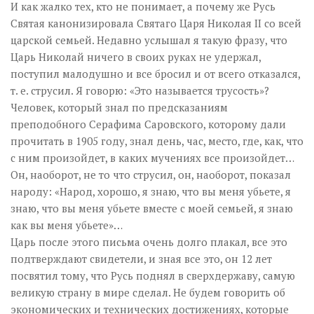
И как жалко тех, кто не понимает, а почему же Русь
Святая канонизировала Святаго Царя Николая II со всей
царской семьей. Недавно услышал я такую фразу, что
Царь Николай ничего в своих руках не удержал,
поступил малодушно и все бросил и от всего отказался,
т. е. струсил. Я говорю: «Это называется трусость»?
Человек, который знал по предсказаниям
преподобного Серафима Саровского, которому дали
прочитать в 1905 году, знал день, час, место, где, как, что
с ним произойдет, в каких мучениях все произойдет…
Он, наоборот, не то что струсил, он, наоборот, показал
народу: «Народ, хорошо, я знаю, что вы меня убьете, я
знаю, что вы меня убьете вместе с моей семьей, я знаю
как вы меня убьете»…
Царь после этого письма очень долго плакал, все это
подтверждают свидетели, и зная все это, он 12 лет
посвятил тому, что Русь поднял в сверхдержаву, самую
великую страну в мире сделал. Не будем говорить об
экономических и технических достижениях, которые