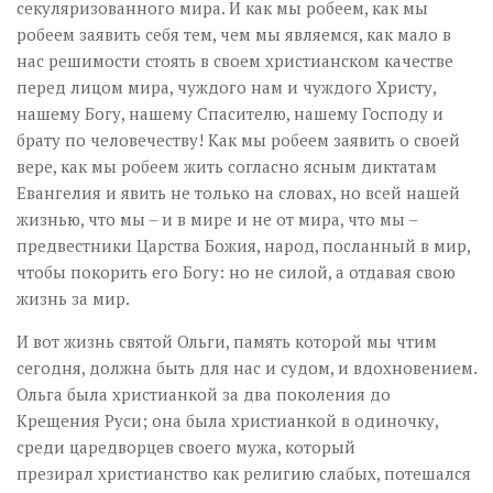
секуляризованного мира. И как мы робеем, как мы
робеем заявить себя тем, чем мы являемся, как мало в
нас решимости стоять в своем христианском качестве
перед лицом мира, чуждого нам и чуждого Христу,
нашему Богу, нашему Спасителю, нашему Господу и
брату по человечеству! Как мы робеем заявить о своей
вере, как мы робеем жить согласно ясным диктатам
Евангелия и явить не только на словах, но всей нашей
жизнью, что мы – и в мире и не от мира, что мы –
предвестники Царства Божия, народ, посланный в мир,
чтобы покорить его Богу: но не силой, а отдавая свою
жизнь за мир.
И вот жизнь святой Ольги, память которой мы чтим
сегодня, должна быть для нас и судом, и вдохновением.
Ольга была христианкой за два поколения до
Крещения Руси; она была христианкой в одиночку,
среди царедворцев своего мужа, который
презирал христианство как религию слабых, потешался