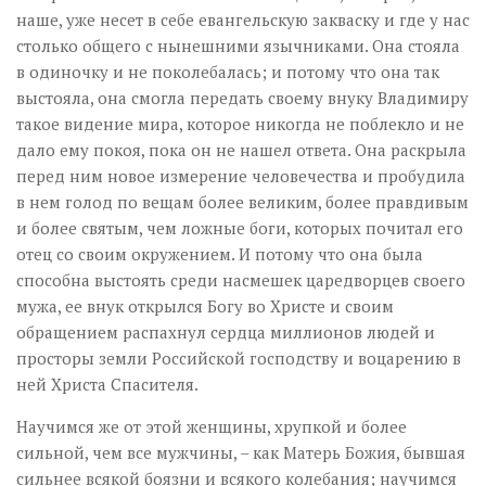
наше, уже несет в себе евангельскую закваску и где у нас
столько общего с нынешними язычниками. Она стояла
в одиночку и не поколебалась; и потому что она так
выстояла, она смогла передать своему внуку Владимиру
такое видение мира, которое никогда не поблекло и не
дало ему покоя, пока он не нашел ответа. Она раскрыла
перед ним новое измерение человечества и пробудила
в нем голод по вещам более великим, более правдивым
и более святым, чем ложные боги, которых почитал его
отец со своим окружением. И потому что она была
способна выстоять среди насмешек царедворцев своего
мужа, ее внук открылся Богу во Христе и своим
обращением распахнул сердца миллионов людей и
просторы земли Российской господству и воцарению в
ней Христа Спасителя.
Научимся же от этой женщины, хрупкой и более
сильной, чем все мужчины, – как Матерь Божия, бывшая
сильнее всякой боязни и всякого колебания; научимся