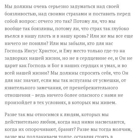
Мы должны очень серьезно задуматься над своей
боязливостью, над своими страхами и поставить перед
собой вопрос: отчего это так? Потому ли, что мы
вообще так боязливы, потому ли, что страх так глубоко
въелся в нашу плоть и в нашу кровь? Или же мы все еще
ничего не поняли? Или мы забыли, кто для нас
Господь Иисус Христос, и Ему место только где-то на
задворках нашей жизни, но не в сердцевине ее, и Он не
царит как Господь и Бог в наших сердцах и умах, и во
всей нашей жизни? Мы должны спросить себя, что Он
для нас значит, если мы так испуганы от усмешки, от
язвительного замечания, от пренебрежительного
отношения – ведь ничего более опасного с нами не
произойдет в тех условиях, в которых мы живем.
Разве так мы относимся к людям, которых мы
действительно любим, когда над ними насмехаются,
когда их опорочивают, бранят? Разве мы тогда молчим,
разве мы поддакиваем толпе, оставляя стоять в