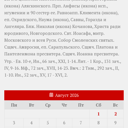
(
икона
) Аляскинского. Прп.
Анфисы
(
икона
) исп.,
игумении и 90 сестер ее. Равноапп.
Климента
(
икона
),
еп. Охридского,
Наума
(
икона
),
Саввы
,
Горазда
и
Ангеляра
. Блж.
Николая
(
икона
) Кочанова, Христа ради
юродивого, Новгородского. Свт.
Иоасафа
, митр.
Московского и всея Руси.
Собор Смоленских святых
.
Сщмч.
Амвросия
, еп. Сарапульского. Сщмч.
Платона
и
Пантелеимона
пресвитера. Сщмч.
Иоанна
пресвитера.
Утр. - Ев. 10-е,
Ин., 66 зач., XXI, 1-14.
Лит. -
1 Кор., 131 зач.,
IV, 9-16.
Мф., 72 зач., XVII, 14-23.
Вмч.:
2 Тим., 292 зач., II,
1-10.
Ин., 52 зач., XV, 17 - XVI, 2.
Август 2026
Пн
Вт
Ср
Чт
Пт
Сб
Вс
1
2
3
4
5
6
7
8
9