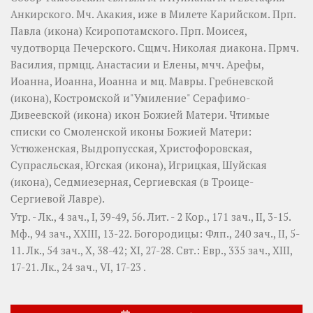
Анкирского. Мч.
Акакия
, иже в Милете Карийском. Прп.
Павла
(
икона
) Ксиропотамского. Прп.
Моисея
,
чудотворца Печерского. Сщмч.
Николая
диакона. Прмч.
Василия
, прмцц.
Анастасии
и
Елены
, мчч.
Арефы
,
Иоанна
,
Иоанна
,
Иоанна
и мц.
Мавры
.
Гребневской
(
икона
),
Костромской
и"Умиление"
Серафимо-
Дивеевской
(
икона
) икон Божией Матери. Чтимые
списки со Смоленской иконы Божией Матери:
Устюженская
,
Выдропусская
,
Христофоровская
,
Супрасльская
,
Югская
(
икона
),
Игрицкая
,
Шуйская
(
икона
),
Седмиезерная
,
Сергиевская
(в Троице-
Сергиевой Лавре).
Утр. -
Лк., 4 зач., I, 39-49, 56.
Лит. -
2 Кор., 171 зач., II, 3-15.
Мф., 94 зач., XXIII, 13-22.
Богородицы:
Флп., 240 зач., II, 5-
11.
Лк., 54 зач., X, 38-42; XI, 27-28.
Свт.:
Евр., 335 зач., XIII,
17-21.
Лк., 24 зач., VI, 17-23
.