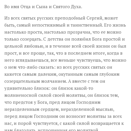
Во имя Отца и Сына и Святого Духа.
Из всех святых русских преподобный Сергий, может
быть, самый непостижимый и таинственный. Его жизнь
настолько проста, настолько прозрачна, что ее можно
только созерцать. С детства он полюбил Бога простой и
цельной любовью, и в течение всей своей жизни он был
прост, и все проще, так, что в последнем итоге, когда в
него вглядываешься, все меньше чувствуешь, что можно
о нем что-либо сказать: из всех русских святых он
кажется самым далеким, окутанным самым глубоким
созерцательным молчанием. А вместе с тем он
удивительно близок: он близок какой-то
молниеносной силой своей молитвы, он близок тем,
что предстоя у Бога, пред лицом Господним
неразделенным сердцем, неразделенной мыслью,
перед лицом Господним он возносит молитвы за всех
нас, и порой чувствуется, с какой силой возвращается к
нам благодать, испрошенная его молитвой.