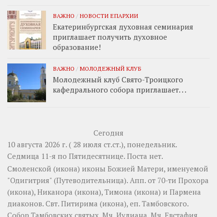
ВАЖНО
/
НОВОСТИ ЕПАРХИИ
Екатеринбургская духовная семинария
приглашает получить духовное
образование!
ВАЖНО
/
МОЛОДЕЖНЫЙ КЛУБ
Молодежный клуб Свято-Троицкого
кафедрального собора приглашает. . .
Сегодня
10 августа 2026 г. ( 28 июля ст.ст.), понедельник.
Седмица 11-я по Пятидесятнице.
Поста нет.
Смоленской
(
икона
) иконы Божией Матери, именуемой
"Одигитрия" (Путеводительница). Апп. от 70-ти
Прохора
(
икона
),
Никанора
(
икона
),
Тимона
(
икона
) и
Пармена
диаконов. Свт.
Питирима
(
икона
), еп. Тамбовского.
Собор
Тамбовских святых. Мч.
Иулиана
. Мч.
Евстафия