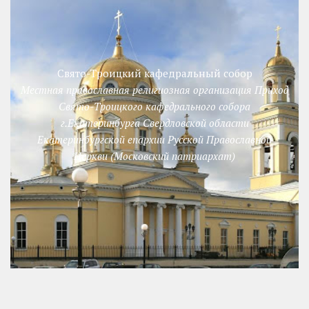
Свято-Троицкий кафедральный собор
Местная православная религиозная организация Приход
Свято-Троицкого кафедрального собора
г.Екатеринбурга Свердловской области
Екатеринбургской епархии Русской Православной
Церкви (Московский патриархат)