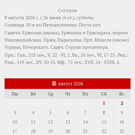
Сегодня
8 августа 2026 г. ( 26 июля ст.ст.), суббота.
Седмица 10-я по Пятидесятнице.
Поста нет.
Сщмчч.
Ермолая
(
икона
),
Ермиппа
и
Ермократа
, иереев
Никомидийских. Прмц.
Параскевы
. Прп.
Моисея
(
икона
)
Угрина, Печерского. Сщмч.
Сергия
пресвитера.
Прп.:
Гал., 213 зач., V, 22 - VI, 2.
Лк., 24 зач., VI, 17-23
. Ряд.:
Рим., 119 зач., XV, 30-33.
Мф., 73 зач., XVII, 24 - XVIII, 4.
Август 2026
Пн
Вт
Ср
Чт
Пт
Сб
Вс
1
2
3
4
5
6
7
8
9
10
11
12
13
14
15
16
17
18
19
20
21
22
23