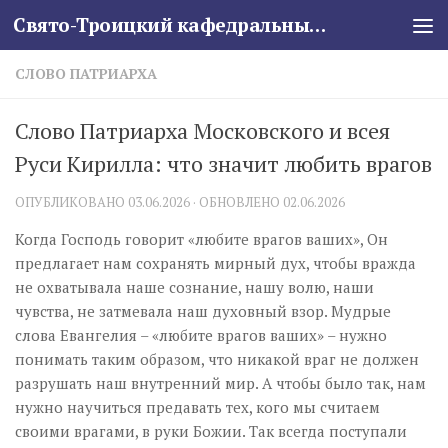
Свято-Троицкий кафедральный собор
Skip to content
СЛОВО ПАТРИАРХА
Слово Патриарха Московского и всея
Руси Кирилла: что значит любить врагов
ОПУБЛИКОВАНО
03.06.2026
· ОБНОВЛЕНО
02.06.2026
Когда Господь говорит «любите врагов ваших», Он
предлагает нам сохранять мирный дух, чтобы вражда
не охватывала наше сознание, нашу волю, наши
чувства, не затмевала наш духовный взор. Мудрые
слова Евангелия – «любите врагов ваших» – нужно
понимать таким образом, что никакой враг не должен
разрушать наш внутренний мир. А чтобы было так, нам
нужно научиться предавать тех, кого мы считаем
своими врагами, в руки Божии. Так всегда поступали