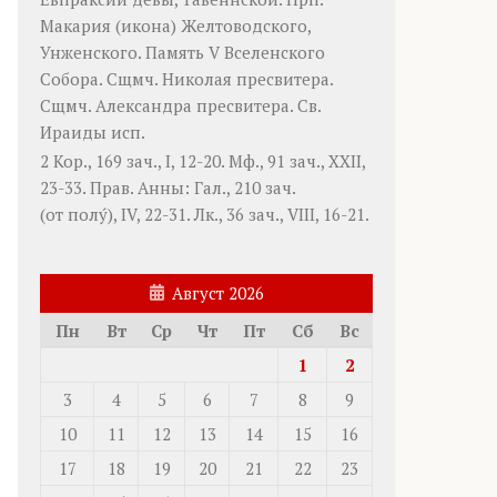
Макария
(
икона
) Желтоводского,
Унженского. Память
V Вселенского
Собора
. Сщмч.
Николая
пресвитера.
Сщмч.
Александра
пресвитера. Св.
Ираиды
исп.
2 Кор., 169 зач., I, 12-20.
Мф., 91 зач., XXII,
23-33.
Прав. Анны:
Гал., 210 зач.
(от полу́), IV, 22-31.
Лк., 36 зач., VIII, 16-21.
Август 2026
Пн
Вт
Ср
Чт
Пт
Сб
Вс
1
2
3
4
5
6
7
8
9
10
11
12
13
14
15
16
17
18
19
20
21
22
23