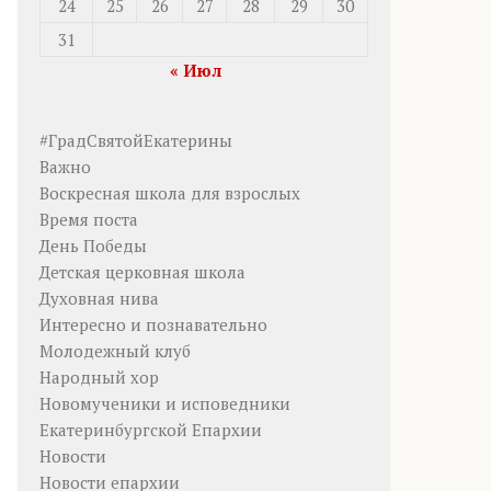
24
25
26
27
28
29
30
31
« Июл
#ГрадСвятойЕкатерины
Важно
Воскресная школа для взрослых
Время поста
День Победы
Детская церковная школа
Духовная нива
Интересно и познавательно
Молодежный клуб
Народный хор
Новомученики и исповедники
Екатеринбургской Епархии
Новости
Новости епархии