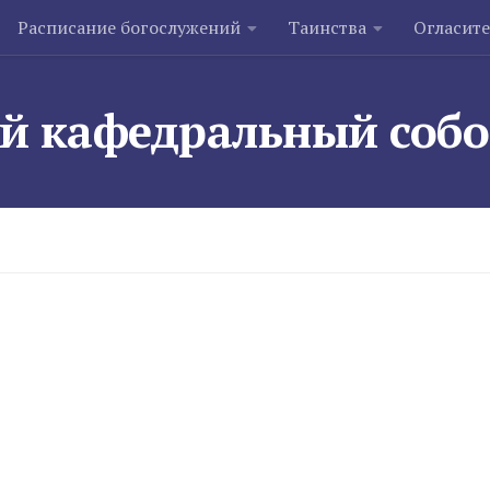
Расписание богослужений
Таинства
Огласит
й кафедральный соб