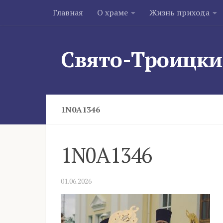
Главная
О храме
Жизнь прихода
Skip to content
Свято-Троицки
1N0A1346
1N0A1346
01.06.2026