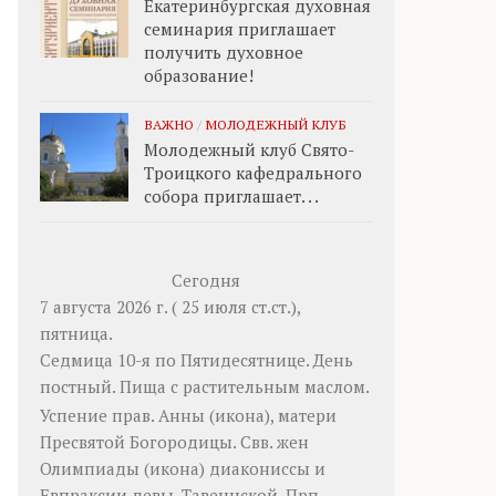
Екатеринбургская духовная
семинария приглашает
получить духовное
образование!
ВАЖНО
/
МОЛОДЕЖНЫЙ КЛУБ
Молодежный клуб Свято-
Троицкого кафедрального
собора приглашает. . .
Сегодня
7 августа 2026 г. ( 25 июля ст.ст.),
пятница.
Седмица 10-я по Пятидесятнице. День
постный.
Пища с растительным маслом.
Успение прав.
Анны
(
икона
), матери
Пресвятой Богородицы. Свв. жен
Олимпиады
(
икона
) диакониссы и
Евпраксии
девы, Тавеннской. Прп.