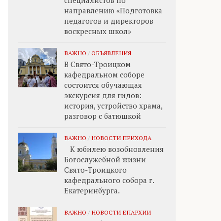
специалистов по
направлению «Подготовка
педагогов и директоров
воскресных школ»
ВАЖНО
/
ОБЪЯВЛЕНИЯ
В Свято-Троицком
кафедральном соборе
состоится обучающая
экскурсия для гидов:
история, устройство храма,
разговор с батюшкой
ВАЖНО
/
НОВОСТИ ПРИХОДА
К юбилею возобновления
Богослужебной жизни
Свято-Троицкого
кафедрального собора г.
Екатеринбурга.
ВАЖНО
/
НОВОСТИ ЕПАРХИИ