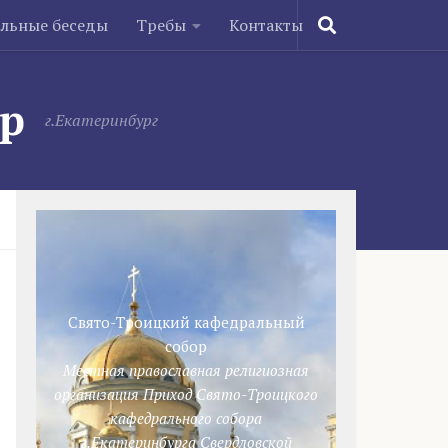
ельные беседы
Требы
Контакты
ор
г.Екатеринбург
Свято-Троицкий кафедральный
собор
Местная православная религиозная
организация Приход Свято-Троицкого
кафедрального собора
г.Екатеринбурга Свердловской