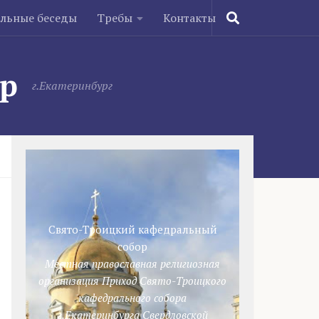
ельные беседы
Требы
Контакты
ор
г.Екатеринбург
Свято-Троицкий кафедральный
собор
Местная православная религиозная
организация Приход Свято-Троицкого
кафедрального собора
г.Екатеринбурга Свердловской