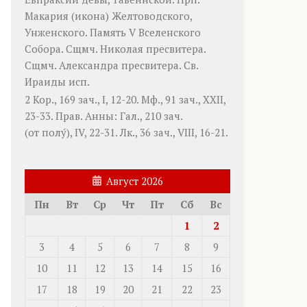
Макария
(
икона
) Желтоводского,
Унженского. Память
V Вселенского
Собора
. Сщмч.
Николая
пресвитера.
Сщмч.
Александра
пресвитера. Св.
Ираиды
исп.
2 Кор., 169 зач., I, 12-20.
Мф., 91 зач., XXII,
23-33.
Прав. Анны:
Гал., 210 зач.
(от полу́), IV, 22-31.
Лк., 36 зач., VIII, 16-21.
Август 2026
Пн
Вт
Ср
Чт
Пт
Сб
Вс
1
2
3
4
5
6
7
8
9
10
11
12
13
14
15
16
17
18
19
20
21
22
23