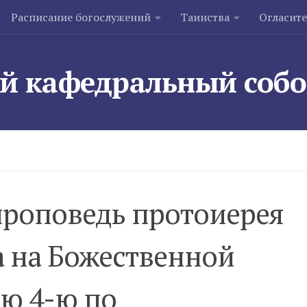
Расписание богослужений
Таинства
Огласит
й кафедральный соб
проповедь протоиерея
а на Божественной
лю 4-ю по