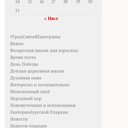
24
25
26
27
28
29
30
31
« Июл
#ГрадСвятойЕкатерины
Важно
Воскресная школа для взрослых
Время поста
День Победы
Детская церковная школа
Духовная нива
Интересно и познавательно
Молодежный клуб
Народный хор
Новомученики и исповедники
Екатеринбургской Епархии
Новости
Новости епархии