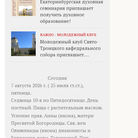
Екатеринбургская духовная
семинария приглашает
получить духовное
образование!
ВАЖНО
/
МОЛОДЕЖНЫЙ КЛУБ
Молодежный клуб Свято-
Троицкого кафедрального
собора приглашает. . .
Сегодня
7 августа 2026 г. ( 25 июля ст.ст.),
пятница.
Седмица 10-я по Пятидесятнице. День
постный.
Пища с растительным маслом.
Успение прав.
Анны
(
икона
), матери
Пресвятой Богородицы. Свв. жен
Олимпиады
(
икона
) диакониссы и
Евпраксии
девы, Тавеннской. Прп.