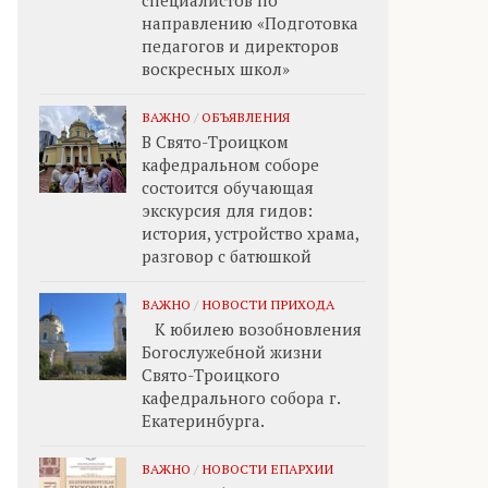
специалистов по
направлению «Подготовка
педагогов и директоров
воскресных школ»
ВАЖНО
/
ОБЪЯВЛЕНИЯ
В Свято-Троицком
кафедральном соборе
состоится обучающая
экскурсия для гидов:
история, устройство храма,
разговор с батюшкой
ВАЖНО
/
НОВОСТИ ПРИХОДА
К юбилею возобновления
Богослужебной жизни
Свято-Троицкого
кафедрального собора г.
Екатеринбурга.
ВАЖНО
/
НОВОСТИ ЕПАРХИИ