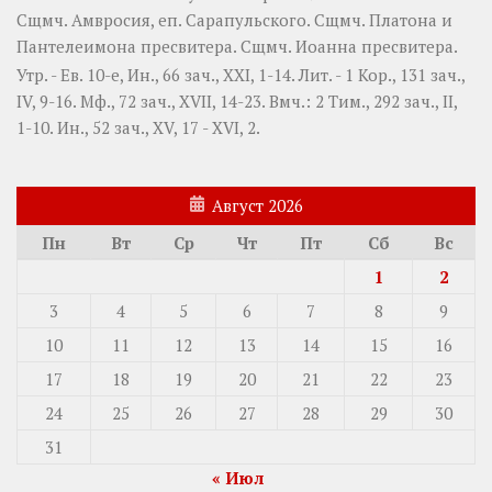
Сщмч.
Амвросия
, еп. Сарапульского. Сщмч.
Платона
и
Пантелеимона
пресвитера. Сщмч.
Иоанна
пресвитера.
Утр. - Ев. 10-е,
Ин., 66 зач., XXI, 1-14.
Лит. -
1 Кор., 131 зач.,
IV, 9-16.
Мф., 72 зач., XVII, 14-23.
Вмч.:
2 Тим., 292 зач., II,
1-10.
Ин., 52 зач., XV, 17 - XVI, 2.
Август 2026
Пн
Вт
Ср
Чт
Пт
Сб
Вс
1
2
3
4
5
6
7
8
9
10
11
12
13
14
15
16
17
18
19
20
21
22
23
24
25
26
27
28
29
30
31
« Июл