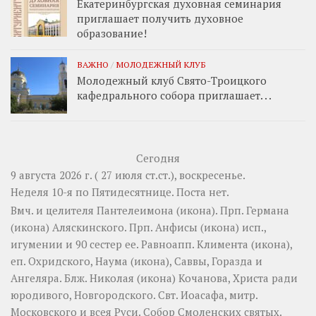
Екатеринбургская духовная семинария
приглашает получить духовное
образование!
ВАЖНО
/
МОЛОДЕЖНЫЙ КЛУБ
Молодежный клуб Свято-Троицкого
кафедрального собора приглашает. . .
Сегодня
9 августа 2026 г. ( 27 июля ст.ст.), воскресенье.
Неделя 10-я по Пятидесятнице.
Поста нет.
Вмч. и целителя
Пантелеимона
(
икона
). Прп.
Германа
(
икона
) Аляскинского. Прп.
Анфисы
(
икона
) исп.,
игумении и 90 сестер ее. Равноапп.
Климента
(
икона
),
еп. Охридского,
Наума
(
икона
),
Саввы
,
Горазда
и
Ангеляра
. Блж.
Николая
(
икона
) Кочанова, Христа ради
юродивого, Новгородского. Свт.
Иоасафа
, митр.
Московского и всея Руси.
Собор Смоленских святых
.