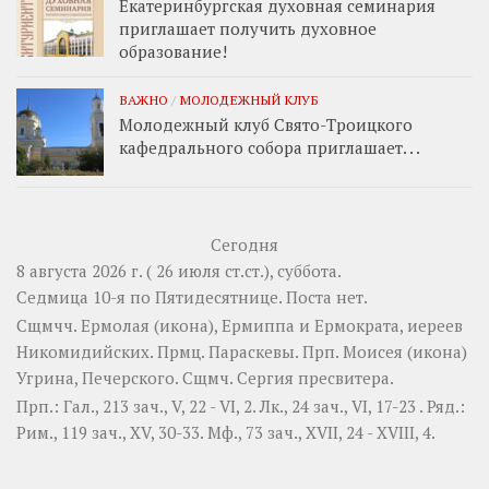
Екатеринбургская духовная семинария
приглашает получить духовное
образование!
ВАЖНО
/
МОЛОДЕЖНЫЙ КЛУБ
Молодежный клуб Свято-Троицкого
кафедрального собора приглашает. . .
Сегодня
8 августа 2026 г. ( 26 июля ст.ст.), суббота.
Седмица 10-я по Пятидесятнице.
Поста нет.
Сщмчч.
Ермолая
(
икона
),
Ермиппа
и
Ермократа
, иереев
Никомидийских. Прмц.
Параскевы
. Прп.
Моисея
(
икона
)
Угрина, Печерского. Сщмч.
Сергия
пресвитера.
Прп.:
Гал., 213 зач., V, 22 - VI, 2.
Лк., 24 зач., VI, 17-23
. Ряд.:
Рим., 119 зач., XV, 30-33.
Мф., 73 зач., XVII, 24 - XVIII, 4.