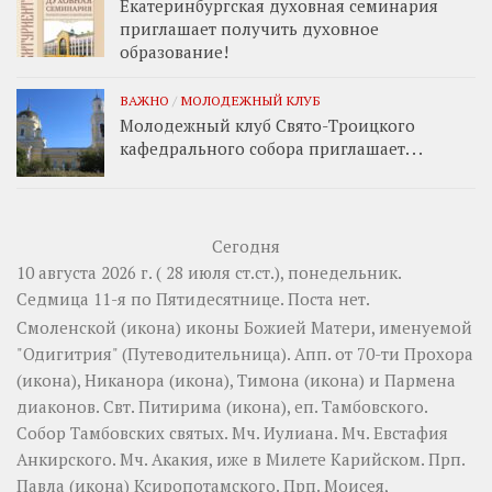
Екатеринбургская духовная семинария
приглашает получить духовное
образование!
ВАЖНО
/
МОЛОДЕЖНЫЙ КЛУБ
Молодежный клуб Свято-Троицкого
кафедрального собора приглашает. . .
Сегодня
10 августа 2026 г. ( 28 июля ст.ст.), понедельник.
Седмица 11-я по Пятидесятнице.
Поста нет.
Смоленской
(
икона
) иконы Божией Матери, именуемой
"Одигитрия" (Путеводительница). Апп. от 70-ти
Прохора
(
икона
),
Никанора
(
икона
),
Тимона
(
икона
) и
Пармена
диаконов. Свт.
Питирима
(
икона
), еп. Тамбовского.
Собор
Тамбовских святых. Мч.
Иулиана
. Мч.
Евстафия
Анкирского. Мч.
Акакия
, иже в Милете Карийском. Прп.
Павла
(
икона
) Ксиропотамского. Прп.
Моисея
,