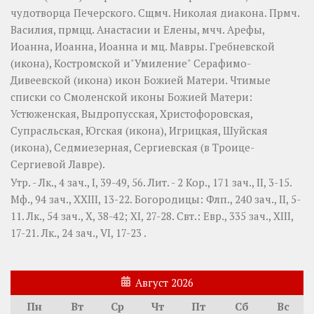
чудотворца Печерского. Сщмч.
Николая
диакона. Прмч.
Василия
, прмцц.
Анастасии
и
Елены
, мчч.
Арефы
,
Иоанна
,
Иоанна
,
Иоанна
и мц.
Мавры
.
Гребневской
(
икона
),
Костромской
и"Умиление"
Серафимо-
Дивеевской
(
икона
) икон Божией Матери. Чтимые
списки со Смоленской иконы Божией Матери:
Устюженская
,
Выдропусская
,
Христофоровская
,
Супрасльская
,
Югская
(
икона
),
Игрицкая
,
Шуйская
(
икона
),
Седмиезерная
,
Сергиевская
(в Троице-
Сергиевой Лавре).
Утр. -
Лк., 4 зач., I, 39-49, 56.
Лит. -
2 Кор., 171 зач., II, 3-15.
Мф., 94 зач., XXIII, 13-22.
Богородицы:
Флп., 240 зач., II, 5-
11.
Лк., 54 зач., X, 38-42; XI, 27-28.
Свт.:
Евр., 335 зач., XIII,
17-21.
Лк., 24 зач., VI, 17-23
.
Август 2026
Пн
Вт
Ср
Чт
Пт
Сб
Вс