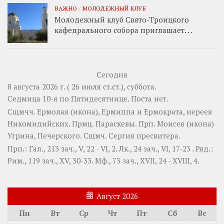
ВАЖНО
/
МОЛОДЕЖНЫЙ КЛУБ
Молодежный клуб Свято-Троицкого
кафедрального собора приглашает. . .
Сегодня
8 августа 2026 г. ( 26 июля ст.ст.), суббота.
Седмица 10-я по Пятидесятнице.
Поста нет.
Сщмчч.
Ермолая
(
икона
),
Ермиппа
и
Ермократа
, иереев
Никомидийских. Прмц.
Параскевы
. Прп.
Моисея
(
икона
)
Угрина, Печерского. Сщмч.
Сергия
пресвитера.
Прп.:
Гал., 213 зач., V, 22 - VI, 2.
Лк., 24 зач., VI, 17-23
. Ряд.:
Рим., 119 зач., XV, 30-33.
Мф., 73 зач., XVII, 24 - XVIII, 4.
Август 2026
Пн
Вт
Ср
Чт
Пт
Сб
Вс