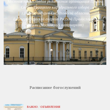
Местная православная религиозная организация Приход
Свято-Троицкого кафедрального собора
г.Екатеринбурга Свердловской области
Екатеринбургской епархии Русской Православной
Церкви (Московский патриархат)
Расписание богослужений
ВАЖНО
/
ОБЪЯВЛЕНИЯ