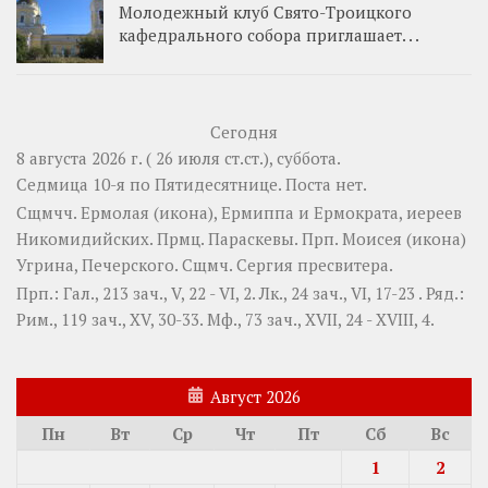
Молодежный клуб Свято-Троицкого
кафедрального собора приглашает. . .
Сегодня
8 августа 2026 г. ( 26 июля ст.ст.), суббота.
Седмица 10-я по Пятидесятнице.
Поста нет.
Сщмчч.
Ермолая
(
икона
),
Ермиппа
и
Ермократа
, иереев
Никомидийских. Прмц.
Параскевы
. Прп.
Моисея
(
икона
)
Угрина, Печерского. Сщмч.
Сергия
пресвитера.
Прп.:
Гал., 213 зач., V, 22 - VI, 2.
Лк., 24 зач., VI, 17-23
. Ряд.:
Рим., 119 зач., XV, 30-33.
Мф., 73 зач., XVII, 24 - XVIII, 4.
Август 2026
Пн
Вт
Ср
Чт
Пт
Сб
Вс
1
2