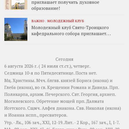
приглашает получить духовное
образование!
ВАЖНО
/
МОЛОДЕЖНЫЙ КЛУБ
Молодежный клуб Свято-Троицкого
кафедрального собора приглашает. . .
Сегодня
6 августа 2026 г. ( 24 июля ст.ст.), четверг.
Седмица 10-я по Пятидесятнице.
Поста нет.
Мц.
Христины
. Мчч. блгвв. князей
Бориса
(
икона
) и
Глеба
(
икона
), во св. Крещении Романа и Давида. Прп.
Поликарпа
, архим. Печерского. Свт.
Георгия
, архиеп.
Могилевского. Обретение мощей прп.
Далмата
Исетского. Сщмч.
Алфея
диакона. Свв.
Николая
(
икона
)
и
Иоанна
испп., пресвитеров.
Утр. -
Лк., 106 зач., XXI, 12-19.
Лит. -
2 Кор., 167 зач., I, 1-7.