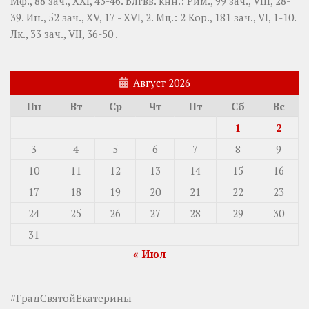
Мф., 88 зач., XXI, 43-46.
Блгвв. кнн.:
Рим., 99 зач., VIII, 28-
39.
Ин., 52 зач., XV, 17 - XVI, 2.
Мц.:
2 Кор., 181 зач., VI, 1-10.
Лк., 33 зач., VII, 36-50
.
Август 2026
Пн
Вт
Ср
Чт
Пт
Сб
Вс
1
2
3
4
5
6
7
8
9
10
11
12
13
14
15
16
17
18
19
20
21
22
23
24
25
26
27
28
29
30
31
« Июл
#ГрадСвятойЕкатерины