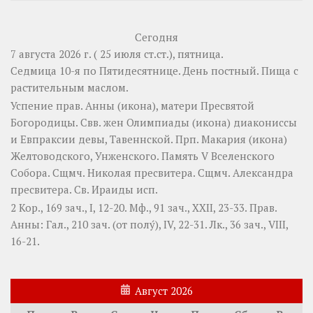
Сегодня
7 августа 2026 г. ( 25 июля ст.ст.), пятница.
Седмица 10-я по Пятидесятнице. День постный.
Пища с
растительным маслом.
Успение прав.
Анны
(
икона
), матери Пресвятой
Богородицы. Свв. жен
Олимпиады
(
икона
) диакониссы
и
Евпраксии
девы, Тавеннской. Прп.
Макария
(
икона
)
Желтоводского, Унженского. Память
V Вселенского
Собора
. Сщмч.
Николая
пресвитера. Сщмч.
Александра
пресвитера. Св.
Ираиды
исп.
2 Кор., 169 зач., I, 12-20.
Мф., 91 зач., XXII, 23-33.
Прав.
Анны:
Гал., 210 зач. (от полу́), IV, 22-31.
Лк., 36 зач., VIII,
16-21.
Август 2026