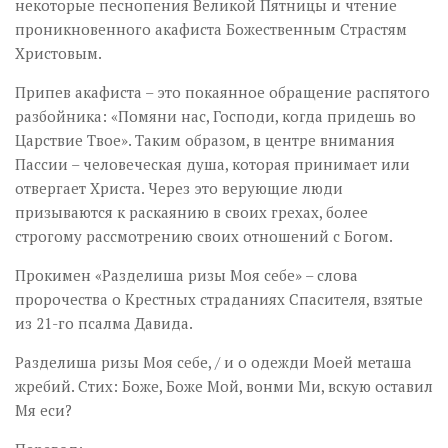
некоторые песнопения Великой Пятницы и чтение
проникновенного акафиста Божественным Страстям
Христовым.
Припев акафиста – это покаянное обращение распятого
разбойника: «Помяни нас, Господи, когда придешь во
Царствие Твое». Таким образом, в центре внимания
Пассии – человеческая душа, которая принимает или
отвергает Христа. Через это верующие люди
призываются к раскаянию в своих грехах, более
строгому рассмотрению своих отношений с Богом.
Прокимен «
Разделиша
ризы
Моя
себе
» – слова
пророчества о Крестных страданиях Спасителя, взятые
из 21-го псалма Давида.
Разделиша ризы Моя себе, / и о одежди Моей меташа
жребий. Стих: Боже, Боже Мой, вонми Ми, вскую оставил
Мя еси?