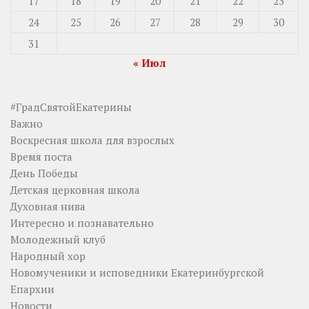
17
18
19
20
21
22
23
24
25
26
27
28
29
30
31
« Июл
#ГрадСвятойЕкатерины
Важно
Воскресная школа для взрослых
Время поста
День Победы
Детская церковная школа
Духовная нива
Интересно и познавательно
Молодежный клуб
Народный хор
Новомученики и исповедники Екатеринбургской
Епархии
Новости