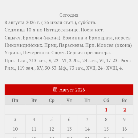
Сегодня
8 августа 2026 г. ( 26 июля ст.ст.), суббота.
Седмица 10-я по Пятидесятнице.
Поста нет.
Сщмчч.
Ермолая
(
икона
),
Ермиппа
и
Ермократа
, иереев
Никомидийских. Прмц.
Параскевы
. Прп.
Моисея
(
икона
)
Угрина, Печерского. Сщмч.
Сергия
пресвитера.
Прп.:
Гал., 213 зач., V, 22 - VI, 2.
Лк., 24 зач., VI, 17-23
. Ряд.:
Рим., 119 зач., XV, 30-33.
Мф., 73 зач., XVII, 24 - XVIII, 4.
Август 2026
Пн
Вт
Ср
Чт
Пт
Сб
Вс
1
2
3
4
5
6
7
8
9
10
11
12
13
14
15
16