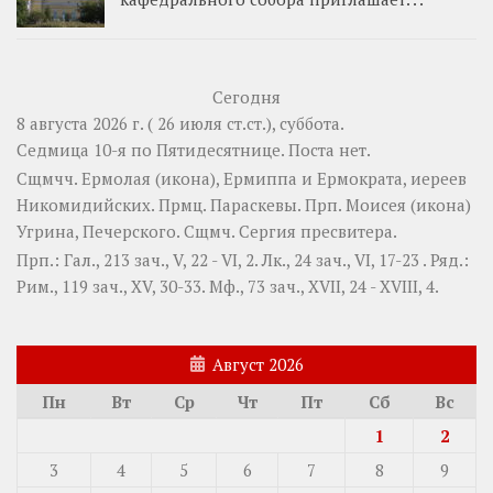
Сегодня
8 августа 2026 г. ( 26 июля ст.ст.), суббота.
Седмица 10-я по Пятидесятнице.
Поста нет.
Сщмчч.
Ермолая
(
икона
),
Ермиппа
и
Ермократа
, иереев
Никомидийских. Прмц.
Параскевы
. Прп.
Моисея
(
икона
)
Угрина, Печерского. Сщмч.
Сергия
пресвитера.
Прп.:
Гал., 213 зач., V, 22 - VI, 2.
Лк., 24 зач., VI, 17-23
. Ряд.:
Рим., 119 зач., XV, 30-33.
Мф., 73 зач., XVII, 24 - XVIII, 4.
Август 2026
Пн
Вт
Ср
Чт
Пт
Сб
Вс
1
2
3
4
5
6
7
8
9