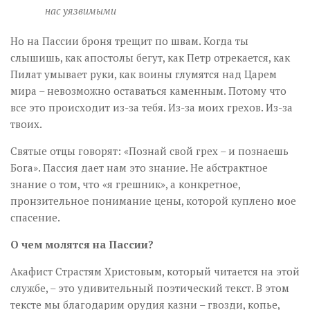
нас уязвимыми
Но на Пассии броня трещит по швам. Когда ты
слышишь, как апостолы бегут, как Петр отрекается, как
Пилат умывает руки, как воины глумятся над Царем
мира – невозможно оставаться каменным. Потому что
все это происходит из-за тебя. Из-за моих грехов. Из-за
твоих.
Святые отцы говорят: «Познай свой грех – и познаешь
Бога». Пассия дает нам это знание. Не абстрактное
знание о том, что «я грешник», а конкретное,
пронзительное понимание цены, которой куплено мое
спасение.
О чем молятся на Пассии?
Акафист Страстям Христовым, который читается на этой
службе, – это удивительный поэтический текст. В этом
тексте мы благодарим орудия казни – гвозди, копье,