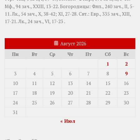
Мф., 94 зач., XXIII, 13-22.
Богородицы:
Флп., 240 зач., II, 5-
11.
Лк., 54 зач., X, 38-42; XI, 27-28.
Свт.:
Евр., 335 зач., XIII,
17-21.
Лк., 24 зач., VI, 17-23
.
Август 2026
Пн
Вт
Ср
Чт
Пт
Сб
Вс
1
2
3
4
5
6
7
8
9
10
11
12
13
14
15
16
17
18
19
20
21
22
23
24
25
26
27
28
29
30
31
« Июл