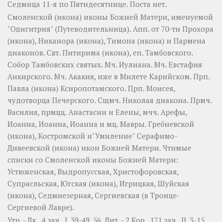
Седмица 11-я по Пятидесятнице.
Поста нет.
Смоленской
(
икона
) иконы Божией Матери, именуемой
"Одигитрия" (Путеводительница). Апп. от 70-ти
Прохора
(
икона
),
Никанора
(
икона
),
Тимона
(
икона
) и
Пармена
диаконов. Свт.
Питирима
(
икона
), еп. Тамбовского.
Собор
Тамбовских святых. Мч.
Иулиана
. Мч.
Евстафия
Анкирского. Мч.
Акакия
, иже в Милете Карийском. Прп.
Павла
(
икона
) Ксиропотамского. Прп.
Моисея
,
чудотворца Печерского. Сщмч.
Николая
диакона. Прмч.
Василия
, прмцц.
Анастасии
и
Елены
, мчч.
Арефы
,
Иоанна
,
Иоанна
,
Иоанна
и мц.
Мавры
.
Гребневской
(
икона
),
Костромской
и"Умиление"
Серафимо-
Дивеевской
(
икона
) икон Божией Матери. Чтимые
списки со Смоленской иконы Божией Матери:
Устюженская
,
Выдропусская
,
Христофоровская
,
Супрасльская
,
Югская
(
икона
),
Игрицкая
,
Шуйская
(
икона
),
Седмиезерная
,
Сергиевская
(в Троице-
Сергиевой Лавре).
Утр. -
Лк., 4 зач., I, 39-49, 56.
Лит. -
2 Кор., 171 зач., II, 3-15.