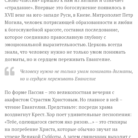
Слово «пассия» пришло к нам из латыни и означает
«страдание». Впервые это богослужение появилось в
XVII веке на юго-западе Руси, в Киеве. Митрополит Петр
Могила, человек потрясающей образованности и любви
к богослужебной красоте, составил последование,
которое соединило православную глубину с
эмоциональной выразительностью. Церковь всегда
знала, что человеку нужно не только умом понимать
догматы, но и сердцем переживать Евангелие.
Человеку нужно не только умом понимать догматы,
но и сердцем переживать Евангелие
По форме Пассия – это великопостная вечерня с
акафистом Страстям Христовым. Но главное в ней –
чтение Евангелия. Представьте: посреди храма
воздвигнут Крест. Хор поет удивительные песнопения:
«Тебе, одеющагося светом яко ризою…» – это стихиры
на погребение Христа, которые обычно звучат на
утрене Великой Субботы. А затем священник выходит с