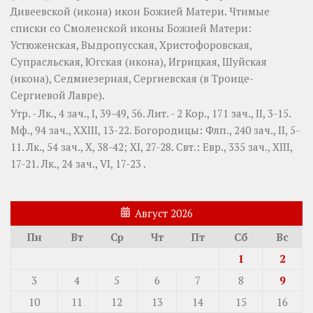
Дивеевской
(
икона
) икон Божией Матери. Чтимые
списки со Смоленской иконы Божией Матери:
Устюженская
,
Выдропусская
,
Христофоровская
,
Супрасльская
,
Югская
(
икона
),
Игрицкая
,
Шуйская
(
икона
),
Седмиезерная
,
Сергиевская
(в Троице-
Сергиевой Лавре).
Утр. -
Лк., 4 зач., I, 39-49, 56.
Лит. -
2 Кор., 171 зач., II, 3-15.
Мф., 94 зач., XXIII, 13-22.
Богородицы:
Флп., 240 зач., II, 5-
11.
Лк., 54 зач., X, 38-42; XI, 27-28.
Свт.:
Евр., 335 зач., XIII,
17-21.
Лк., 24 зач., VI, 17-23
.
Август 2026
Пн
Вт
Ср
Чт
Пт
Сб
Вс
1
2
3
4
5
6
7
8
9
10
11
12
13
14
15
16