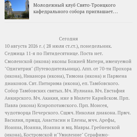
Молодежный клуб Свято-Троицкого
кафедрального собора приглашает. . .
Сегодня
10 августа 2026 г. ( 28 июля ст.ст.), понедельник.
Седмица 11-я по Пятидесятнице.
Поста нет.
Смоленской
(
икона
) иконы Божией Матери, именуемой
"Одигитрия" (Путеводительница). Апп. от 70-ти
Прохора
(
икона
),
Никанора
(
икона
),
Тимона
(
икона
) и
Пармена
диаконов. Свт.
Питирима
(
икона
), еп. Тамбовского.
Собор
Тамбовских святых. Мч.
Иулиана
. Мч.
Евстафия
Анкирского. Мч.
Акакия
, иже в Милете Карийском. Прп.
Павла
(
икона
) Ксиропотамского. Прп.
Моисея
,
чудотворца Печерского. Сщмч.
Николая
диакона. Прмч.
Василия
, прмцц.
Анастасии
и
Елены
, мчч.
Арефы
,
Иоанна
,
Иоанна
,
Иоанна
и мц.
Мавры
.
Гребневской
(
икона
),
Костромской
и"Умиление"
Серафимо-