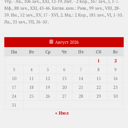
Утр. -
Лк., 106 зач., XXI, 12-19.
Лит. -
2 Кор., 167 зач., I, 1-7.
Мф., 88 зач., XXI, 43-46.
Блгвв. кнн.:
Рим., 99 зач., VIII, 28-
39.
Ин., 52 зач., XV, 17 - XVI, 2.
Мц.:
2 Кор., 181 зач., VI, 1-10.
Лк., 33 зач., VII, 36-50
.
Август 2026
Пн
Вт
Ср
Чт
Пт
Сб
Вс
1
2
3
4
5
6
7
8
9
10
11
12
13
14
15
16
17
18
19
20
21
22
23
24
25
26
27
28
29
30
31
« Июл