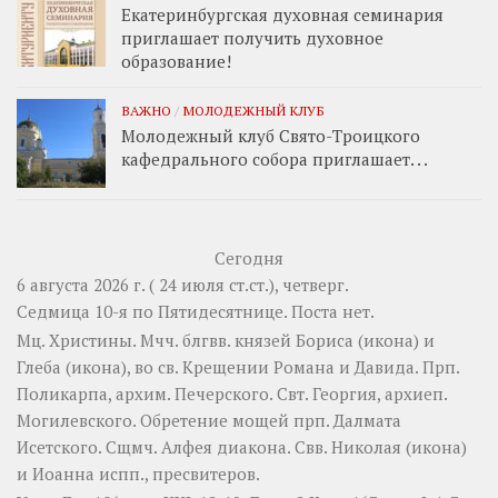
Екатеринбургская духовная семинария
приглашает получить духовное
образование!
ВАЖНО
/
МОЛОДЕЖНЫЙ КЛУБ
Молодежный клуб Свято-Троицкого
кафедрального собора приглашает. . .
Сегодня
6 августа 2026 г. ( 24 июля ст.ст.), четверг.
Седмица 10-я по Пятидесятнице.
Поста нет.
Мц.
Христины
. Мчч. блгвв. князей
Бориса
(
икона
) и
Глеба
(
икона
), во св. Крещении Романа и Давида. Прп.
Поликарпа
, архим. Печерского. Свт.
Георгия
, архиеп.
Могилевского. Обретение мощей прп.
Далмата
Исетского. Сщмч.
Алфея
диакона. Свв.
Николая
(
икона
)
и
Иоанна
испп., пресвитеров.