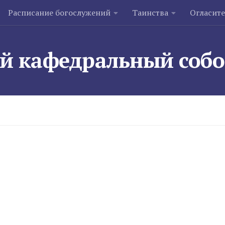
Расписание богослужений
Таинства
Огласит
й кафедральный соб