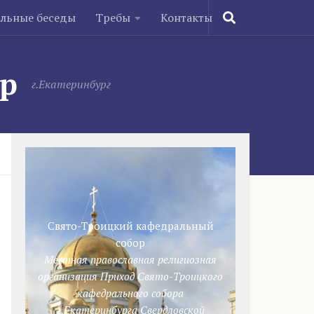
ельные беседы
Требы
Контакты
ор
г.Екатеринбург
Свято-Троицкий кафедральный
собор
Местная православная религиозная
организация Приход Свято-Троицкого
кафедрального собора
г.Екатеринбурга Свердловской