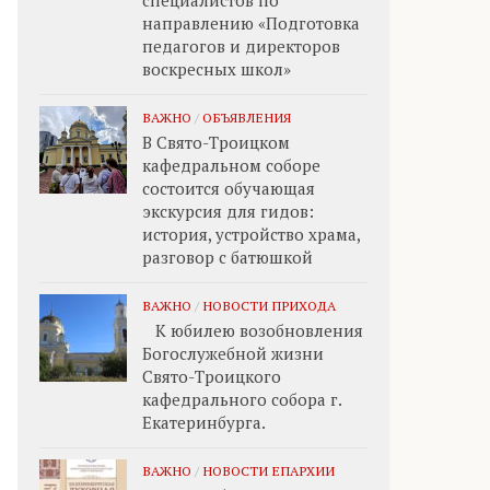
специалистов по
направлению «Подготовка
педагогов и директоров
воскресных школ»
ВАЖНО
/
ОБЪЯВЛЕНИЯ
В Свято-Троицком
кафедральном соборе
состоится обучающая
экскурсия для гидов:
история, устройство храма,
разговор с батюшкой
ВАЖНО
/
НОВОСТИ ПРИХОДА
К юбилею возобновления
Богослужебной жизни
Свято-Троицкого
кафедрального собора г.
Екатеринбурга.
ВАЖНО
/
НОВОСТИ ЕПАРХИИ