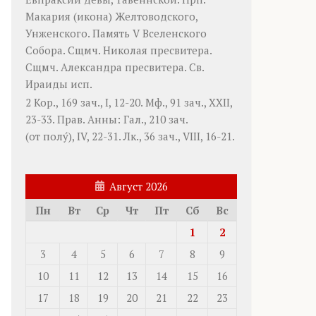
Макария
(
икона
) Желтоводского,
Унженского. Память
V Вселенского
Собора
. Сщмч.
Николая
пресвитера.
Сщмч.
Александра
пресвитера. Св.
Ираиды
исп.
2 Кор., 169 зач., I, 12-20.
Мф., 91 зач., XXII,
23-33.
Прав. Анны:
Гал., 210 зач.
(от полу́), IV, 22-31.
Лк., 36 зач., VIII, 16-21.
Август 2026
Пн
Вт
Ср
Чт
Пт
Сб
Вс
1
2
3
4
5
6
7
8
9
10
11
12
13
14
15
16
17
18
19
20
21
22
23