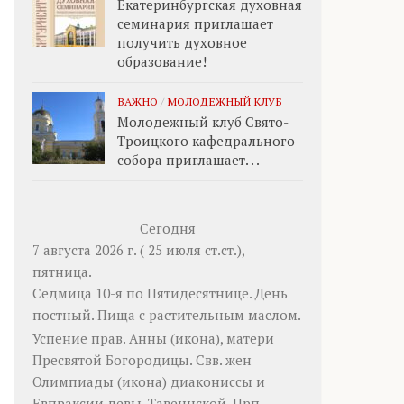
Екатеринбургская духовная
семинария приглашает
получить духовное
образование!
ВАЖНО
/
МОЛОДЕЖНЫЙ КЛУБ
Молодежный клуб Свято-
Троицкого кафедрального
собора приглашает. . .
Сегодня
7 августа 2026 г. ( 25 июля ст.ст.),
пятница.
Седмица 10-я по Пятидесятнице. День
постный.
Пища с растительным маслом.
Успение прав.
Анны
(
икона
), матери
Пресвятой Богородицы. Свв. жен
Олимпиады
(
икона
) диакониссы и
Евпраксии
девы, Тавеннской. Прп.