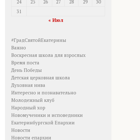
24
25
26
27
28
29
30
31
« Июл
#ГрадСвятойЕкатерины
Важно
Воскресная школа для взрослых
Время поста
День Победы
Детская церковная школа
Духовная нива
Интересно и познавательно
Молодежный клуб
Народный хор
Новомученики и исповедники
Екатеринбургской Епархии
Новости
Новости епархии