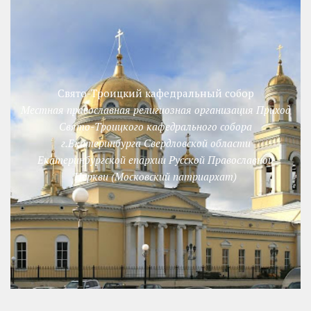
Свято-Троицкий кафедральный собор
Местная православная религиозная организация Приход
Свято-Троицкого кафедрального собора
г.Екатеринбурга Свердловской области
Екатеринбургской епархии Русской Православной
Церкви (Московский патриархат)