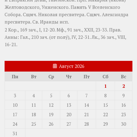
Желтоводского, Унженского. Память
V Вселенского
Собора
. Сщмч.
Николая
пресвитера. Сщмч.
Александра
пресвитера. Св.
Ираиды
исп.
2 Кор., 169 зач., I, 12-20.
Мф., 91 зач., XXII, 23-33.
Прав.
Анны:
Гал., 210 зач. (от полу́), IV, 22-31.
Лк., 36 зач., VIII,
16-21.
Август 2026
Пн
Вт
Ср
Чт
Пт
Сб
Вс
1
2
3
4
5
6
7
8
9
10
11
12
13
14
15
16
17
18
19
20
21
22
23
24
25
26
27
28
29
30
31