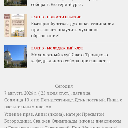
собора г. Екатеринбурга.
ВАЖНО
/
НОВОСТИ ЕПАРХИИ
Екатеринбургская духовная семинария
приглашает получить духовное
образование!
ВАЖНО
/
МОЛОДЕЖНЫЙ КЛУБ
Молодежный клуб Свято-Троицкого
кафедрального собора приглашает. . .
Сегодня
7 августа 2026 г. ( 25 июля ст.ст.), пятница.
Седмица 10-я по Пятидесятнице. День постный.
Пища с
растительным маслом.
Успение прав.
Анны
(
икона
), матери Пресвятой
Богородицы. Свв. жен
Олимпиады
(
икона
) диакониссы
и
Евпраксии
девы, Тавеннской. Прп.
Макария
(
икона
)