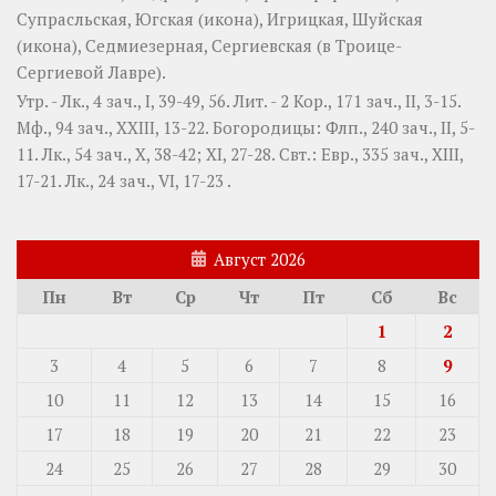
Супрасльская
,
Югская
(
икона
),
Игрицкая
,
Шуйская
(
икона
),
Седмиезерная
,
Сергиевская
(в Троице-
Сергиевой Лавре).
Утр. -
Лк., 4 зач., I, 39-49, 56.
Лит. -
2 Кор., 171 зач., II, 3-15.
Мф., 94 зач., XXIII, 13-22.
Богородицы:
Флп., 240 зач., II, 5-
11.
Лк., 54 зач., X, 38-42; XI, 27-28.
Свт.:
Евр., 335 зач., XIII,
17-21.
Лк., 24 зач., VI, 17-23
.
Август 2026
Пн
Вт
Ср
Чт
Пт
Сб
Вс
1
2
3
4
5
6
7
8
9
10
11
12
13
14
15
16
17
18
19
20
21
22
23
24
25
26
27
28
29
30