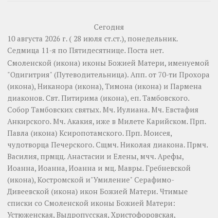
Сегодня
10 августа 2026 г. ( 28 июля ст.ст.), понедельник.
Седмица 11-я по Пятидесятнице.
Поста нет.
Смоленской
(
икона
) иконы Божией Матери, именуемой
"Одигитрия" (Путеводительница). Апп. от 70-ти
Прохора
(
икона
),
Никанора
(
икона
),
Тимона
(
икона
) и
Пармена
диаконов. Свт.
Питирима
(
икона
), еп. Тамбовского.
Собор
Тамбовских святых. Мч.
Иулиана
. Мч.
Евстафия
Анкирского. Мч.
Акакия
, иже в Милете Карийском. Прп.
Павла
(
икона
) Ксиропотамского. Прп.
Моисея
,
чудотворца Печерского. Сщмч.
Николая
диакона. Прмч.
Василия
, прмцц.
Анастасии
и
Елены
, мчч.
Арефы
,
Иоанна
,
Иоанна
,
Иоанна
и мц.
Мавры
.
Гребневской
(
икона
),
Костромской
и"Умиление"
Серафимо-
Дивеевской
(
икона
) икон Божией Матери. Чтимые
списки со Смоленской иконы Божией Матери:
Устюженская
,
Выдропусская
,
Христофоровская
,