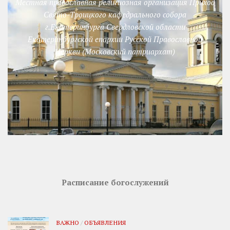
Местная православная религиозная организация Приход
Свято-Троицкого кафедрального собора
г.Екатеринбурга Свердловской области
Екатеринбургской епархии Русской Православной
Церкви (Московский патриархат)
Расписание богослужений
ВАЖНО
/
ОБЪЯВЛЕНИЯ