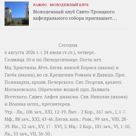
ВАЖНО
/
МОЛОДЕЖНЫЙ КЛУБ
Молодежный клуб Свято-Троицкого
кафедрального собора приглашает. . .
Сегодня
6 августа 2026 г. ( 24 июля ст.ст.), четверг.
Седмица 10-я по Пятидесятнице.
Поста нет.
Мц.
Христины
. Мчч. блгвв. князей
Бориса
(
икона
) и
Глеба
(
икона
), во св. Крещении Романа и Давида. Прп.
Поликарпа
, архим. Печерского. Свт.
Георгия
, архиеп.
Могилевского. Обретение мощей прп.
Далмата
Исетского. Сщмч.
Алфея
диакона. Свв.
Николая
(
икона
)
и
Иоанна
испп., пресвитеров.
Утр. -
Лк., 106 зач., XXI, 12-19.
Лит. -
2 Кор., 167 зач., I, 1-7.
Мф., 88 зач., XXI, 43-46.
Блгвв. кнн.:
Рим., 99 зач., VIII, 28-
39.
Ин., 52 зач., XV, 17 - XVI, 2.
Мц.:
2 Кор., 181 зач., VI, 1-10.
Лк., 33 зач., VII, 36-50
.