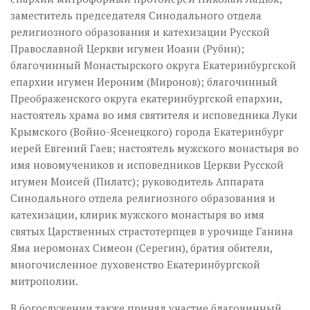
заместитель председателя Синодального отдела
религиозного образования и катехизации Русской
Православной Церкви игумен Иоанн (Рубин);
благочинный Монастырского округа Екатеринбургской
епархии игумен Иероним (Миронов); благочинный
Преображенского округа екатеринбургской епархии,
настоятель храма во имя святителя и исповедника Луки
Крымского (Войно-Ясенецкого) города Екатеринбург
иерей Евгений Гаев; настоятель мужского монастыря во
имя новомучеников и исповедников Церкви Русской
игумен Моисей (Пилатс); руководитель Аппарата
Синодального отдела религиозного образования и
катехизации, клирик мужского монастыря во имя
святых Царственных страстотерпцев в урочище Ганина
Яма иеромонах Симеон (Серегин), братия обители,
многочисленное духовенство Екатеринбургской
митрополии.
В богослужении также принял участие благочинный