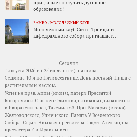
приглашает получить духовное
образование!
ВАЖНО
/
МОЛОДЕЖНЫЙ КЛУБ
Молодежный клуб Свято-Троицкого
кафедрального собора приглашает. . .
Сегодня
7 августа 2026 г. ( 25 июля ст.ст.), пятница.
Седмица 10-я по Пятидесятнице. День постный.
Пища с
растительным маслом.
Успение прав.
Анны
(
икона
), матери Пресвятой
Богородицы. Свв. жен
Олимпиады
(
икона
) диакониссы
и
Евпраксии
девы, Тавеннской. Прп.
Макария
(
икона
)
Желтоводского, Унженского. Память
V Вселенского
Собора
. Сщмч.
Николая
пресвитера. Сщмч.
Александра
пресвитера. Св.
Ираиды
исп.