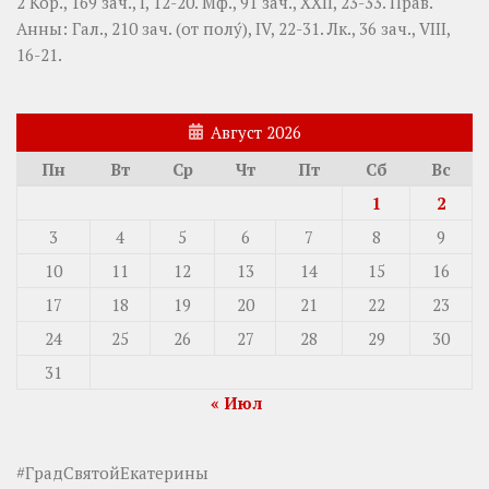
2 Кор., 169 зач., I, 12-20.
Мф., 91 зач., XXII, 23-33.
Прав.
Анны:
Гал., 210 зач. (от полу́), IV, 22-31.
Лк., 36 зач., VIII,
16-21.
Август 2026
Пн
Вт
Ср
Чт
Пт
Сб
Вс
1
2
3
4
5
6
7
8
9
10
11
12
13
14
15
16
17
18
19
20
21
22
23
24
25
26
27
28
29
30
31
« Июл
#ГрадСвятойЕкатерины