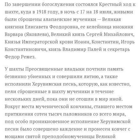
По завершении богослужения состоялся Крестный ход к
шахте, куда в 1918 году, в ночь с 17 на 18 июля, живыми
были сброшены алапаевские мученики — Великая
княгиня Елисавета Феодоровна, ее келейница инокиня
Варвара (Яковлева), Великий князь Сергей Михайлович,
Князья Императорской крови Иоанн, Константин, Игорь
Константиновичи, князь Владимир Палей и секретарь
Федор Ремез.
У шахты Преосвященные владыки почтили память
безвинно убиенных и совершили литию, а также
исполнили Херувимская песнь, которую, как известно,
пели сброшенные в шахту мученики в течение
нескольких дней, пока они не отошли в мир иной.
Вокруг места мученической кончины, ставшего местом
притяжения сотен тысяч паломников со всего мира,
под особо проникновенное исполнение Херувимской
песни было совершено каждение и пронесен ковчег с
мощами святой преподобномученицы Великой