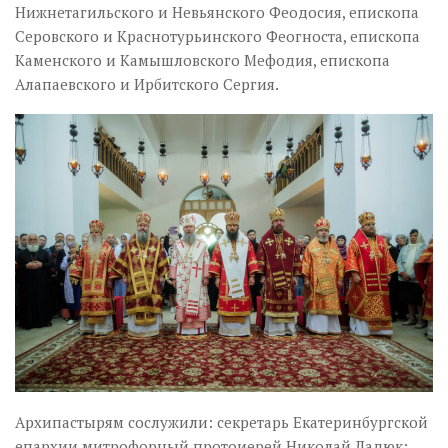
Нижнетагильского и Невьянского Феодосия, епископа
Серовского и Краснотурьинского Феогноста, епископа
Каменского и Камышловского Мефодия, епископа
Алапаевского и Ирбитского Сергия.
Архипастырям сослужили: секретарь Екатеринбургской
епархии митрофорный протоиерей Николай Ладюк;