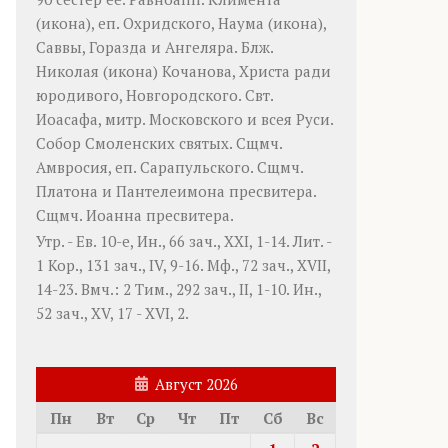
(
икона
), еп. Охридского,
Наума
(
икона
),
Саввы
,
Горазда
и
Ангеляра
. Блж.
Николая
(
икона
) Кочанова, Христа ради
юродивого, Новгородского. Свт.
Иоасафа
, митр. Московского и всея Руси.
Собор Смоленских святых
. Сщмч.
Амвросия
, еп. Сарапульского. Сщмч.
Платона
и
Пантелеимона
пресвитера.
Сщмч.
Иоанна
пресвитера.
Утр. - Ев. 10-е,
Ин., 66 зач., XXI, 1-14.
Лит. -
1 Кор., 131 зач., IV, 9-16.
Мф., 72 зач., XVII,
14-23.
Вмч.:
2 Тим., 292 зач., II, 1-10.
Ин.,
52 зач., XV, 17 - XVI, 2.
Август 2026
Пн
Вт
Ср
Чт
Пт
Сб
Вс