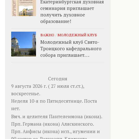
Екатеринбургская духовная
семинария приглашает
получить духовное
образование!
ВАЖНО
/
МОЛОДЕЖНЫЙ КЛУБ
Молодежный клуб Свято-
Троицкого кафедрального
собора приглашает. . .
Сегодня
9 августа 2026 г. ( 27 июля ст.ст.),
воскресенье.
Неделя 10-я по Пятидесятнице.
Поста
нет.
Вмч. и целителя
Пантелеимона
(
икона
).
Прп.
Германа
(
икона
) Аляскинского.
Прп.
Анфисы
(
икона
) исп., игумении и
90 сестер ее. Равноапп.
Климента