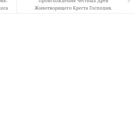
ва:
Происхождения Честных Древ
коса
Животворящего Креста Господня.