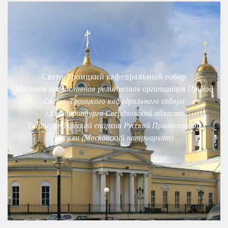
Свято-Троицкий кафедральный собор
Местная православная религиозная организация Приход
Свято-Троицкого кафедрального собора
г.Екатеринбурга Свердловской области
Екатеринбургской епархии Русской Православной
Церкви (Московский патриархат)