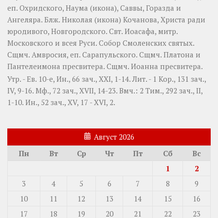
еп. Охридского,
Наума
(
икона
),
Саввы
,
Горазда
и
Ангеляра
. Блж.
Николая
(
икона
) Кочанова, Христа ради
юродивого, Новгородского. Свт.
Иоасафа
, митр.
Московского и всея Руси.
Собор Смоленских святых
.
Сщмч.
Амвросия
, еп. Сарапульского. Сщмч.
Платона
и
Пантелеимона
пресвитера. Сщмч.
Иоанна
пресвитера.
Утр. - Ев. 10-е,
Ин., 66 зач., XXI, 1-14.
Лит. -
1 Кор., 131 зач.,
IV, 9-16.
Мф., 72 зач., XVII, 14-23.
Вмч.:
2 Тим., 292 зач., II,
1-10.
Ин., 52 зач., XV, 17 - XVI, 2.
Август 2026
Пн
Вт
Ср
Чт
Пт
Сб
Вс
1
2
3
4
5
6
7
8
9
10
11
12
13
14
15
16
17
18
19
20
21
22
23