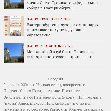
жизни Свято-Троицкого кафедрального
собора г. Екатеринбурга.
ВАЖНО
/
НОВОСТИ ЕПАРХИИ
Екатеринбургская духовная семинария
приглашает получить духовное
образование!
ВАЖНО
/
МОЛОДЕЖНЫЙ КЛУБ
Молодежный клуб Свято-Троицкого
кафедрального собора приглашает. . .
Сегодня
9 августа 2026 г. ( 27 июля ст.ст.), воскресенье.
Неделя 10-я по Пятидесятнице.
Поста нет.
Вмч. и целителя
Пантелеимона
(
икона
). Прп.
Германа
(
икона
) Аляскинского. Прп.
Анфисы
(
икона
) исп.,
игумении и 90 сестер ее. Равноапп.
Климента
(
икона
),