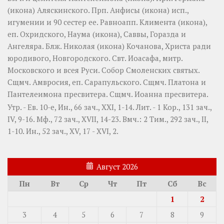
(
икона
) Аляскинского. Прп.
Анфисы
(
икона
) исп.,
игумении и 90 сестер ее. Равноапп.
Климента
(
икона
),
еп. Охридского,
Наума
(
икона
),
Саввы
,
Горазда
и
Ангеляра
. Блж.
Николая
(
икона
) Кочанова, Христа ради
юродивого, Новгородского. Свт.
Иоасафа
, митр.
Московского и всея Руси.
Собор Смоленских святых
.
Сщмч.
Амвросия
, еп. Сарапульского. Сщмч.
Платона
и
Пантелеимона
пресвитера. Сщмч.
Иоанна
пресвитера.
Утр. - Ев. 10-е,
Ин., 66 зач., XXI, 1-14.
Лит. -
1 Кор., 131 зач.,
IV, 9-16.
Мф., 72 зач., XVII, 14-23.
Вмч.:
2 Тим., 292 зач., II,
1-10.
Ин., 52 зач., XV, 17 - XVI, 2.
Август 2026
Пн
Вт
Ср
Чт
Пт
Сб
Вс
1
2
3
4
5
6
7
8
9