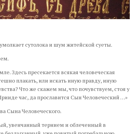
, умолкает сутолока и шум житейской суеты.
ем.
емле. Здесь пресекается всякая человеческая
тешно плакать, или искать иную правду, иную
вства? Что же скажем мы, что почувствуем, стоя у
Прииде час, да прославится Сын Человеческий …»
ава Сына Человеческого.
й, увенчанный тернием и облеченный в
же бездыханный, уже повитый погребальною