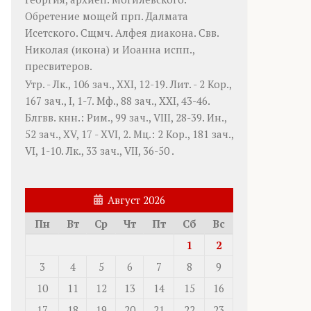
Обретение мощей прп.
Далмата
Исетского. Сщмч.
Алфея
диакона. Свв.
Николая
(
икона
) и
Иоанна
испп.,
пресвитеров.
Утр. -
Лк., 106 зач., XXI, 12-19.
Лит. -
2 Кор.,
167 зач., I, 1-7.
Мф., 88 зач., XXI, 43-46.
Блгвв. кнн.:
Рим., 99 зач., VIII, 28-39.
Ин.,
52 зач., XV, 17 - XVI, 2.
Мц.:
2 Кор., 181 зач.,
VI, 1-10.
Лк., 33 зач., VII, 36-50
.
Август 2026
Пн
Вт
Ср
Чт
Пт
Сб
Вс
1
2
3
4
5
6
7
8
9
10
11
12
13
14
15
16
17
18
19
20
21
22
23