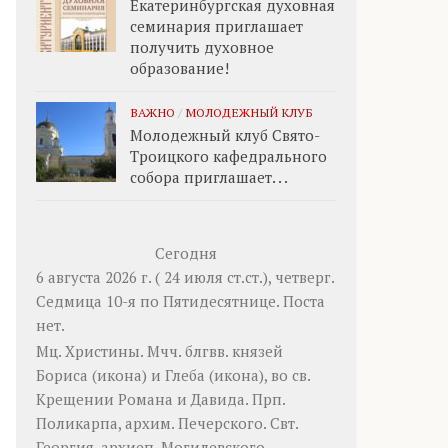
Екатеринбургская духовная
семинария приглашает
получить духовное
образование!
ВАЖНО
/
МОЛОДЕЖНЫЙ КЛУБ
Молодежный клуб Свято-
Троицкого кафедрального
собора приглашает. . .
Сегодня
6 августа 2026 г. ( 24 июля ст.ст.), четверг.
Седмица 10-я по Пятидесятнице.
Поста
нет.
Мц.
Христины
. Мчч. блгвв. князей
Бориса
(
икона
) и
Глеба
(
икона
), во св.
Крещении Романа и Давида. Прп.
Поликарпа
, архим. Печерского. Свт.
Георгия
, архиеп. Могилевского.