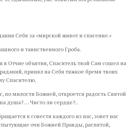
дания Себя за «мирской живот и спасение.»
рашного и таинственного Гроба.
бя в Отчие объятия, Спаситель твой Сам сошел на
раданий, принял на Себя тяжкое бремя твоих
ему Спасителю.
с, по милости Божией, откроется радость Святой
аша душа? … Чисто ли сердце?..
ащается к совести каждого из нас, зовет нас
испытующие очи Божией Правды, распятой,