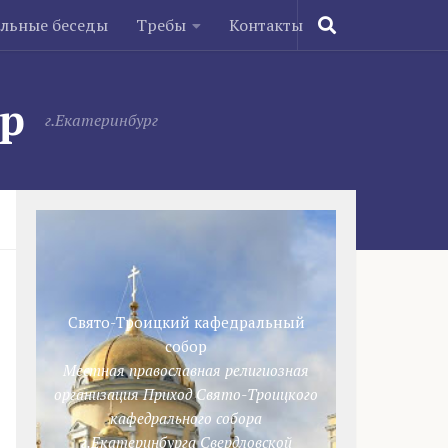
ельные беседы
Требы
Контакты
ор
г.Екатеринбург
Свято-Троицкий кафедральный
собор
Местная православная религиозная
организация Приход Свято-Троицкого
кафедрального собора
г.Екатеринбурга Свердловской