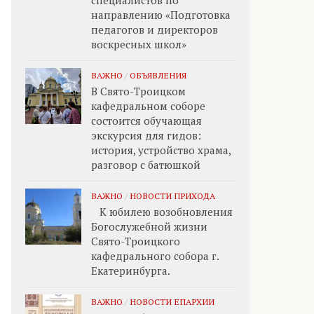
специалистов по
направлению «Подготовка
педагогов и директоров
воскресных школ»
ВАЖНО
/
ОБЪЯВЛЕНИЯ
В Свято-Троицком
кафедральном соборе
состоится обучающая
экскурсия для гидов:
история, устройство храма,
разговор с батюшкой
ВАЖНО
/
НОВОСТИ ПРИХОДА
К юбилею возобновления
Богослужебной жизни
Свято-Троицкого
кафедрального собора г.
Екатеринбурга.
ВАЖНО
/
НОВОСТИ ЕПАРХИИ