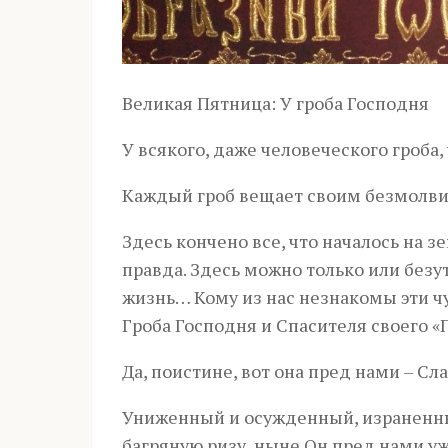
Великая Пятница: У гроба Господня
У всякого, даже человеческого гроба
Каждый гроб вещает своим безмолви
Здесь кончено все, что началось на з
правда. Здесь можно только или безу
жизнь… Кому из нас незнакомы эти чу
Гроба Господня и Спасителя своего «
Да, поистине, вот она пред нами – Сл
Униженный и осужденный, израненны
багряную ризу, ныне Он пред нами у