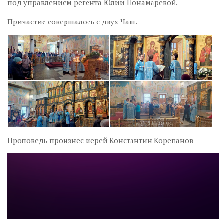
под управлением регента Юлии Понамаревой.
Причастие совершалось с двух Чаш.
Проповедь произнес иерей Константин Корепанов