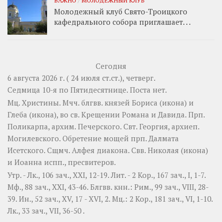
Молодежный клуб Свято-Троицкого
кафедрального собора приглашает. . .
Сегодня
6 августа 2026 г. ( 24 июля ст.ст.), четверг.
Седмица 10-я по Пятидесятнице.
Поста нет.
Мц.
Христины
. Мчч. блгвв. князей
Бориса
(
икона
) и
Глеба
(
икона
), во св. Крещении Романа и Давида. Прп.
Поликарпа
, архим. Печерского. Свт.
Георгия
, архиеп.
Могилевского. Обретение мощей прп.
Далмата
Исетского. Сщмч.
Алфея
диакона. Свв.
Николая
(
икона
)
и
Иоанна
испп., пресвитеров.
Утр. -
Лк., 106 зач., XXI, 12-19.
Лит. -
2 Кор., 167 зач., I, 1-7.
Мф., 88 зач., XXI, 43-46.
Блгвв. кнн.:
Рим., 99 зач., VIII, 28-
39.
Ин., 52 зач., XV, 17 - XVI, 2.
Мц.:
2 Кор., 181 зач., VI, 1-10.
Лк., 33 зач., VII, 36-50
.