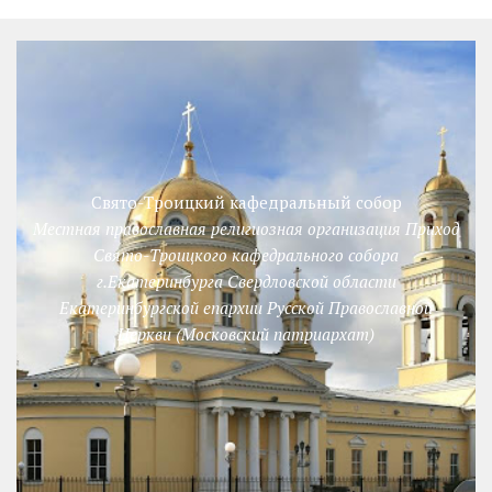
Свято-Троицкий кафедральный собор
Местная православная религиозная организация Приход
Свято-Троицкого кафедрального собора
г.Екатеринбурга Свердловской области
Екатеринбургской епархии Русской Православной
Церкви (Московский патриархат)