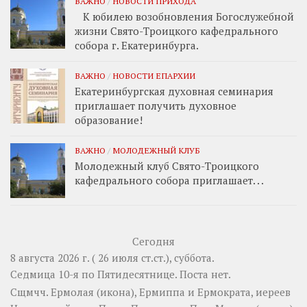
ВАЖНО
/
НОВОСТИ ПРИХОДА
К юбилею возобновления Богослужебной
жизни Свято-Троицкого кафедрального
собора г. Екатеринбурга.
ВАЖНО
/
НОВОСТИ ЕПАРХИИ
Екатеринбургская духовная семинария
приглашает получить духовное
образование!
ВАЖНО
/
МОЛОДЕЖНЫЙ КЛУБ
Молодежный клуб Свято-Троицкого
кафедрального собора приглашает. . .
Сегодня
8 августа 2026 г. ( 26 июля ст.ст.), суббота.
Седмица 10-я по Пятидесятнице.
Поста нет.
Сщмчч.
Ермолая
(
икона
),
Ермиппа
и
Ермократа
, иереев