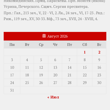
Никомидийских. Прмц.
Параскевы
. Прп.
Моисея
(
икона
)
Угрина, Печерского. Сщмч.
Сергия
пресвитера.
Прп.:
Гал., 213 зач., V, 22 - VI, 2.
Лк., 24 зач., VI, 17-23
. Ряд.:
Рим., 119 зач., XV, 30-33.
Мф., 73 зач., XVII, 24 - XVIII, 4.
Август 2026
Пн
Вт
Ср
Чт
Пт
Сб
Вс
1
2
3
4
5
6
7
8
9
10
11
12
13
14
15
16
17
18
19
20
21
22
23
24
25
26
27
28
29
30
31
« Июл