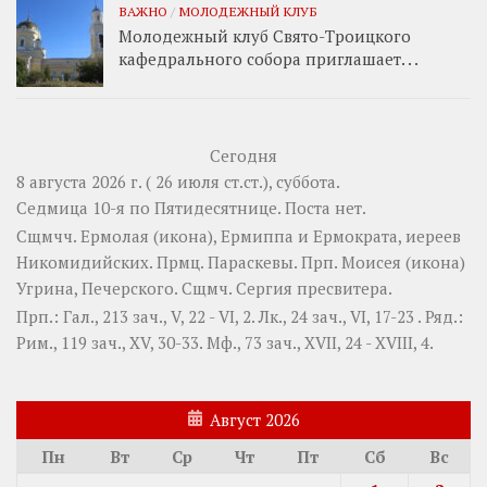
ВАЖНО
/
МОЛОДЕЖНЫЙ КЛУБ
Молодежный клуб Свято-Троицкого
кафедрального собора приглашает. . .
Сегодня
8 августа 2026 г. ( 26 июля ст.ст.), суббота.
Седмица 10-я по Пятидесятнице.
Поста нет.
Сщмчч.
Ермолая
(
икона
),
Ермиппа
и
Ермократа
, иереев
Никомидийских. Прмц.
Параскевы
. Прп.
Моисея
(
икона
)
Угрина, Печерского. Сщмч.
Сергия
пресвитера.
Прп.:
Гал., 213 зач., V, 22 - VI, 2.
Лк., 24 зач., VI, 17-23
. Ряд.:
Рим., 119 зач., XV, 30-33.
Мф., 73 зач., XVII, 24 - XVIII, 4.
Август 2026
Пн
Вт
Ср
Чт
Пт
Сб
Вс