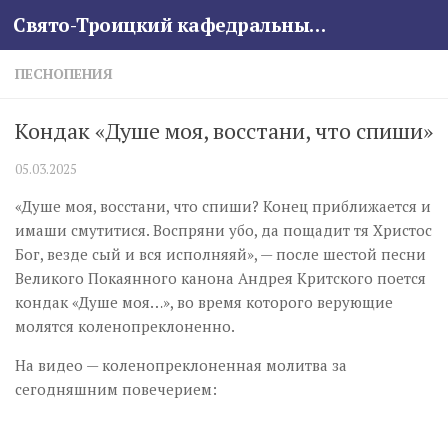
Свято-Троицкий кафедральный собор
Skip to content
ПЕСНОПЕНИЯ
Кондак «Душе моя, восстани, что спиши»
05.03.2025
«Душе моя, восстани, что спиши? Конец приближается и
имаши смутитися. Воспряни убо, да пощадит тя Христос
Бог, везде сый и вся исполняяй», — после шестой песни
Великого Покаянного канона Андрея Критского поется
кондак «Душе моя…», во время которого верующие
молятся коленопреклоненно.
На видео — коленопреклоненная молитва за
сегодняшним повечерием: