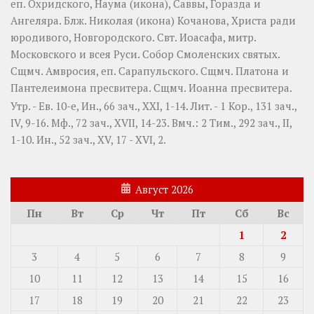
еп. Охридского,
Наума
(
икона
),
Саввы
,
Горазда
и
Ангеляра
. Блж.
Николая
(
икона
) Кочанова, Христа ради
юродивого, Новгородского. Свт.
Иоасафа
, митр.
Московского и всея Руси.
Собор Смоленских святых
.
Сщмч.
Амвросия
, еп. Сарапульского. Сщмч.
Платона
и
Пантелеимона
пресвитера. Сщмч.
Иоанна
пресвитера.
Утр. - Ев. 10-е,
Ин., 66 зач., XXI, 1-14.
Лит. -
1 Кор., 131 зач.,
IV, 9-16.
Мф., 72 зач., XVII, 14-23.
Вмч.:
2 Тим., 292 зач., II,
1-10.
Ин., 52 зач., XV, 17 - XVI, 2.
Август 2026
Пн
Вт
Ср
Чт
Пт
Сб
Вс
1
2
3
4
5
6
7
8
9
10
11
12
13
14
15
16
17
18
19
20
21
22
23