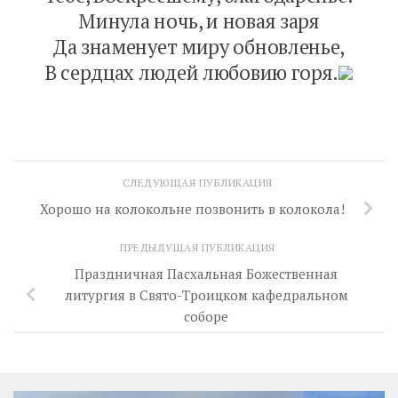
Ми­нула ночь, и но­вая за­ря
Да зна­мену­ет ми­ру об­новленье,
В сер­дцах лю­дей лю­бовию го­ря.
СЛЕДУЮЩАЯ ПУБЛИКАЦИЯ
Хорошо на колокольне позвонить в колокола!
ПРЕДЫДУЩАЯ ПУБЛИКАЦИЯ
Праздничная Пасхальная Божественная
литургия в Свято-Троицком кафедральном
соборе