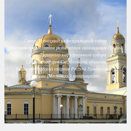
Свято-Троицкий кафедральный собор
Местная православная религиозная организация Приход
Свято-Троицкого кафедрального собора
г.Екатеринбурга Свердловской области
Екатеринбургской епархии Русской Православной
Церкви (Московский патриархат)