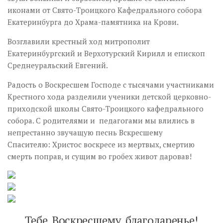
иконами от Свято-Троицкого Кафедрального собора
Екатеринбурга до Храма-памятника на Крови.
Возглавили крестный ход митрополит
Екатеринбургский и Верхотурский Кирилл и епископ
Среднеуральский Евгений.
Радость о Воскресшем Господе с тысячами участниками
Крестного хода разделили ученики детской церковно-
приходской школы Свято-Троицкого кафедрального
собора. С родителями и педагогами мы влились в
непрестанно звучащую песнь Вскресшему
Спасителю: Христос воскресе из мертвых, смертию
смерть поправ, и сущим во гробех живот даровав!
Те­бе, Вос­крес­ше­му, бла­года­ренье!