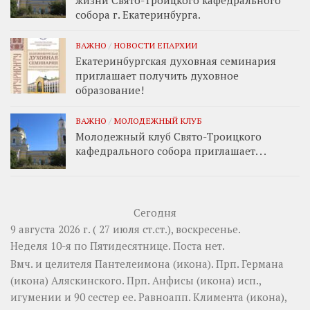
собора г. Екатеринбурга.
ВАЖНО
/
НОВОСТИ ЕПАРХИИ
Екатеринбургская духовная семинария
приглашает получить духовное
образование!
ВАЖНО
/
МОЛОДЕЖНЫЙ КЛУБ
Молодежный клуб Свято-Троицкого
кафедрального собора приглашает. . .
Сегодня
9 августа 2026 г. ( 27 июля ст.ст.), воскресенье.
Неделя 10-я по Пятидесятнице.
Поста нет.
Вмч. и целителя
Пантелеимона
(
икона
). Прп.
Германа
(
икона
) Аляскинского. Прп.
Анфисы
(
икона
) исп.,
игумении и 90 сестер ее. Равноапп.
Климента
(
икона
),