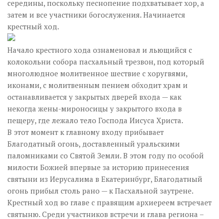
середины, поскольку песнопение подхватывает хор, а
затем и все участники богослужения. Начинается
крестный ход.
Начало крестного хода ознаменовал и льющийся с
колокольни собора пасхальный трезвон, под который
многолюдное молитвенное шествие с хоругвями,
иконами, с молитвенным пением обходит храм и
останавливается у закрытых дверей входа — как
некогда жены-мироносицы у закрытого входа в
пещеру, где лежало тело Господа Иисуса Христа.
В этот момент к главному входу прибывает
Благодатный огонь, доставленный уральскими
паломниками со Святой Земли. В этом году по особой
милости Божией впервые за историю принесения
святыни из Иерусалима в Екатеринбург, Благодатный
огонь прибыл столь рано — к Пасхальной заутрене.
Крестный ход во главе с правящим архиереем встречает
святыню. Среди участников встречи и глава региона –