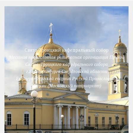
Свято-Троицкий кафедральный собор
Местная православная религиозная организация Приход
Свято-Троицкого кафедрального собора
г.Екатеринбурга Свердловской области
Екатеринбургской епархии Русской Православной
Церкви (Московский патриархат)