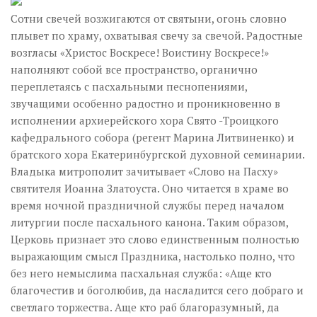
Сотни свечей возжигаются от святыни, огонь словно
плывет по храму, охватывая свечу за свечой. Радостные
возгласы «Христос Воскресе! Воистину Воскресе!»
наполняют собой все пространство, органично
переплетаясь с пасхальными песнопениями,
звучащими особенно радостно и проникновенно в
исполнении архиерейского хора Свято -Троицкого
кафедрального собора (регент Марина Литвиненко) и
братского хора Екатеринбургской духовной семинарии.
Владыка митрополит зачитывает «Слово на Пасху»
святителя Иоанна Златоуста. Оно читается в храме во
время ночной праздничной службы перед началом
литургии после пасхального канона. Таким образом,
Церковь признает это слово единственным полностью
выражающим смысл Праздника, настолько полно, что
без него немыслима пасхальная служба: «Аще кто
благочестив и боголюбив, да насладится сего добраго и
светлаго торжества. Аще кто раб благоразумный, да