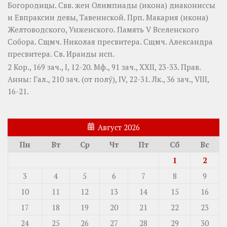
Богородицы. Свв. жен
Олимпиады
(
икона
) диакониссы
и
Евпраксии
девы, Тавеннской. Прп.
Макария
(
икона
)
Желтоводского, Унженского. Память
V Вселенского
Собора
. Сщмч.
Николая
пресвитера. Сщмч.
Александра
пресвитера. Св.
Ираиды
исп.
2 Кор., 169 зач., I, 12-20.
Мф., 91 зач., XXII, 23-33.
Прав.
Анны:
Гал., 210 зач. (от полу́), IV, 22-31.
Лк., 36 зач., VIII,
16-21.
Август 2026
Пн
Вт
Ср
Чт
Пт
Сб
Вс
1
2
3
4
5
6
7
8
9
10
11
12
13
14
15
16
17
18
19
20
21
22
23
24
25
26
27
28
29
30