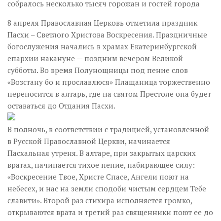
собралось несколько тысяч горожан и гостей города
8 апреля Православная Церковь отметила праздник
Пасхи – Светлого Христова Воскресения. Праздничные
богослужения начались в храмах Екатеринбургской
епархии накануне — поздним вечером Великой
субботы. Во время Полунощницы под пение слов
«Возстану бо и прославлюся» Плащаница торжественно
переносится в алтарь, где на святом Престоле она будет
оставаться до Отдания Пасхи.
В полночь, в соответствии с традицией, установленной
в Русской Православной Церкви, начинается
Пасхальная утреня. В алтаре, при закрытых царских
вратах, начинается тихое пение, набирающее силу:
«Воскресение Твое, Христе Спасе, Ангели поют на
небесех, и нас на земли сподоби чистым сердцем Тебе
славити». Второй раз стихира исполняется громко,
открываются врата и третий раз священники поют ее до