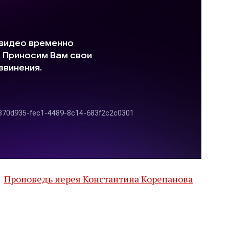
е
Проповедь иерея Константина Корепанова