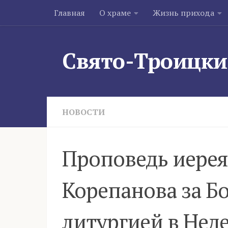
Главная
О храме
Жизнь прихода
Skip to content
Свято-Троицки
НОВОСТИ
Проповедь иерея
Корепанова за Б
литургией в Нед