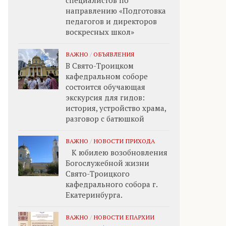
специалистов по
направлению «Подготовка
педагогов и директоров
воскресных школ»
ВАЖНО
/
ОБЪЯВЛЕНИЯ
В Свято-Троицком
кафедральном соборе
состоится обучающая
экскурсия для гидов:
история, устройство храма,
разговор с батюшкой
ВАЖНО
/
НОВОСТИ ПРИХОДА
К юбилею возобновления
Богослужебной жизни
Свято-Троицкого
кафедрального собора г.
Екатеринбурга.
ВАЖНО
/
НОВОСТИ ЕПАРХИИ