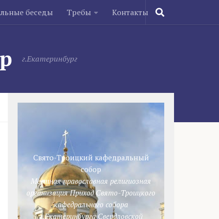
ельные беседы
Требы
Контакты
ор
г.Екатеринбург
Свято-Троицкий кафедральный
собор
Местная православная религиозная
организация Приход Свято-Троицкого
кафедрального собора
г.Екатеринбурга Свердловской