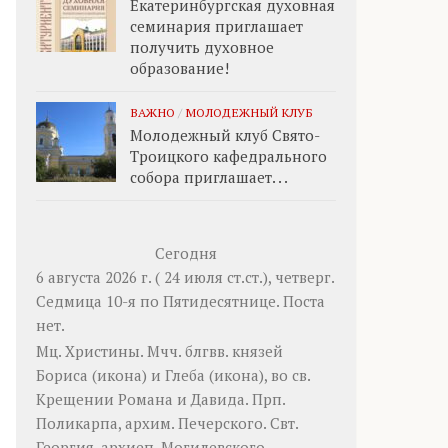
Екатеринбургская духовная
семинария приглашает
получить духовное
образование!
ВАЖНО
/
МОЛОДЕЖНЫЙ КЛУБ
Молодежный клуб Свято-
Троицкого кафедрального
собора приглашает. . .
Сегодня
6 августа 2026 г. ( 24 июля ст.ст.), четверг.
Седмица 10-я по Пятидесятнице.
Поста
нет.
Мц.
Христины
. Мчч. блгвв. князей
Бориса
(
икона
) и
Глеба
(
икона
), во св.
Крещении Романа и Давида. Прп.
Поликарпа
, архим. Печерского. Свт.
Георгия
, архиеп. Могилевского.