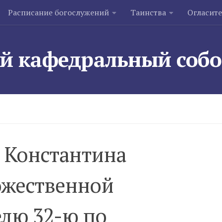
Расписание богослужений
Таинства
Огласит
й кафедральный соб
 Константина
ожественной
елю 32-ю по