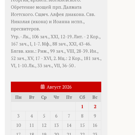
Обретение мощей прп.
Далмата
Исетского. Сщмч.
Алфея
диакона. Свв.
Николая
(
икона
) и
Иоанна
испп.,
пресвитеров.
Утр. -
Лк., 106 зач., XXI, 12-19.
Лит. -
2 Кор.,
167 зач., I, 1-7.
Мф., 88 зач., XXI, 43-46.
Блгвв. кнн.:
Рим., 99 зач., VIII, 28-39.
Ин.,
52 зач., XV, 17 - XVI, 2.
Мц.:
2 Кор., 181 зач.,
VI, 1-10.
Лк., 33 зач., VII, 36-50
.
Август 2026
Пн
Вт
Ср
Чт
Пт
Сб
Вс
1
2
3
4
5
6
7
8
9
10
11
12
13
14
15
16
17
18
19
20
21
22
23