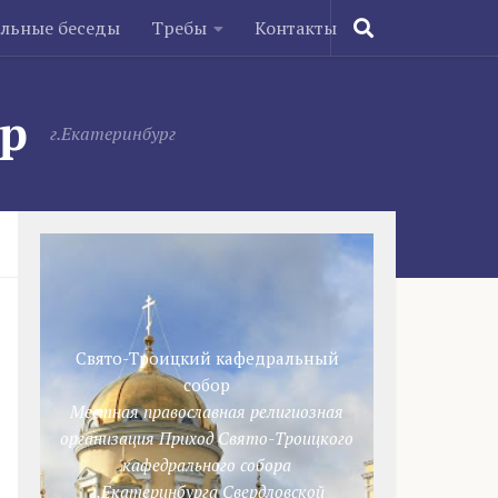
ельные беседы
Требы
Контакты
ор
г.Екатеринбург
Свято-Троицкий кафедральный
собор
Местная православная религиозная
организация Приход Свято-Троицкого
кафедрального собора
г.Екатеринбурга Свердловской