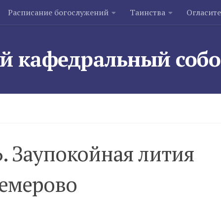
Расписание богослужений
Таинства
Огласит
й кафедральный соб
 Заупокойная лития
Кемерово