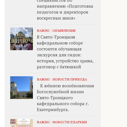
специалистов по
направлению «Подготовка
педагогов и директоров
воскресных школ»
ВАЖНО
/
ОБЪЯВЛЕНИЯ
В Свято-Троицком
кафедральном соборе
состоится обучающая
экскурсия для гидов:
история, устройство храма,
разговор с батюшкой
ВАЖНО
/
НОВОСТИ ПРИХОДА
К юбилею возобновления
Богослужебной жизни
Свято-Троицкого
кафедрального собора г.
Екатеринбурга.
ВАЖНО
/
НОВОСТИ ЕПАРХИИ