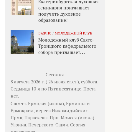
Екатеринбургская духовная
семинария приглашает
получить духовное
образование!
ВАЖНО
/
МОЛОДЕЖНЫЙ КЛУБ
Молодежный клуб Свято-
Троицкого кафедрального
собора приглашает. . .
Сегодня
8 августа 2026 г. ( 26 июля ст.ст.), суббота.
Седмица 10-я по Пятидесятнице.
Поста
нет.
Сщмчч.
Ермолая
(
икона
),
Ермиппа
и
Ермократа
, иереев Никомидийских.
Прмц.
Параскевы
. Прп.
Моисея
(
икона
)
Угрина, Печерского. Сщмч.
Сергия
пресвитера.