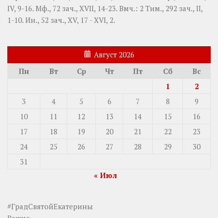
IV, 9-16.
Мф., 72 зач., XVII, 14-23.
Вмч.:
2 Тим., 292 зач., II,
1-10.
Ин., 52 зач., XV, 17 - XVI, 2.
Август 2026
Пн
Вт
Ср
Чт
Пт
Сб
Вс
1
2
3
4
5
6
7
8
9
10
11
12
13
14
15
16
17
18
19
20
21
22
23
24
25
26
27
28
29
30
31
« Июл
#ГрадСвятойЕкатерины
Важно