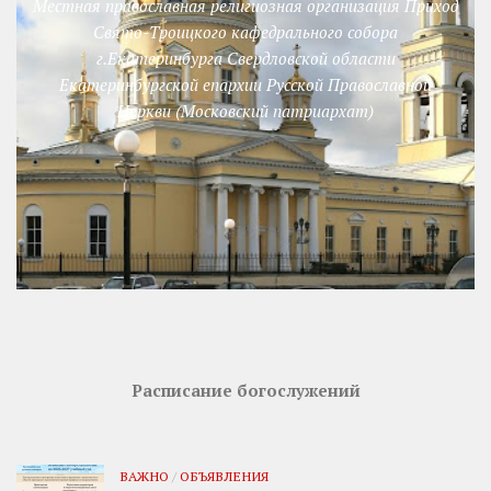
Местная православная религиозная организация Приход
Свято-Троицкого кафедрального собора
г.Екатеринбурга Свердловской области
Екатеринбургской епархии Русской Православной
Церкви (Московский патриархат)
Расписание богослужений
ВАЖНО
/
ОБЪЯВЛЕНИЯ