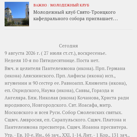
ВАЖНО
/
МОЛОДЕЖНЫЙ КЛУБ
Молодежный клуб Свято-Троицкого
кафедрального собора приглашает. . .
Сегодня
9 августа 2026 г. ( 27 июля ст.ст.), воскресенье.
Неделя 10-я по Пятидесятнице.
Поста нет.
Вмч. и целителя
Пантелеимона
(
икона
). Прп.
Германа
(
икона
) Аляскинского. Прп.
Анфисы
(
икона
) исп.,
игумении и 90 сестер ее. Равноапп.
Климента
(
икона
),
еп. Охридского,
Наума
(
икона
),
Саввы
,
Горазда
и
Ангеляра
. Блж.
Николая
(
икона
) Кочанова, Христа ради
юродивого, Новгородского. Свт.
Иоасафа
, митр.
Московского и всея Руси.
Собор Смоленских святых
.
Сщмч.
Амвросия
, еп. Сарапульского. Сщмч.
Платона
и
Пантелеимона
пресвитера. Сщмч.
Иоанна
пресвитера.
Утр. - Ев. 10-е,
Ин., 66 зач., XXI, 1-14.
Лит. -
1 Кор., 131 зач.,