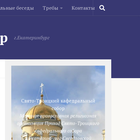
ельные беседы
Требы
Контакты
ор
г.Екатеринбург
Свято-Троицкий кафедральный
собор
Местная православная религиозная
организация Приход Свято-Троицкого
кафедрального собора
г.Екатеринбурга Свердловской