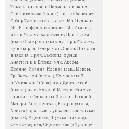
Тимона
(
икона
) и
Пармена
диаконов.
Свт.
Питирима
(
икона
), еп. Тамбовского.
Собор
Тамбовских святых. Мч.
Иулиана
.
Мч.
Евстафия
Анкирского. Мч.
Акакия
,
иже в Милете Карийском. Прп.
Павла
(
икона
) Ксиропотамского. Прп.
Моисея
,
чудотворца Печерского. Сщмч.
Николая
диакона. Прмч.
Василия
, прмцц.
Анастасии
и
Елены
, мчч.
Арефы
,
Иоанна
,
Иоанна
,
Иоанна
и мц.
Мавры
.
Гребневской
(
икона
),
Костромской
и"Умиление"
Серафимо-Дивеевской
(
икона
) икон Божией Матери. Чтимые
списки со Смоленской иконы Божией
Матери:
Устюженская
,
Выдропусская
,
Христофоровская
,
Супрасльская
,
Югская
(
икона
),
Игрицкая
,
Шуйская
(
икона
),
Седмиезерная
,
Сергиевская
(в Троице-