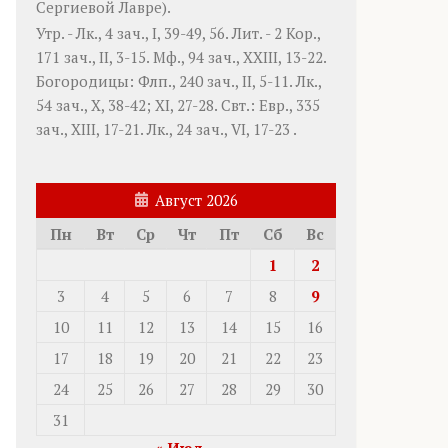
Сергиевой Лавре).
Утр. -
Лк., 4 зач., I, 39-49, 56.
Лит. -
2 Кор.,
171 зач., II, 3-15.
Мф., 94 зач., XXIII, 13-22.
Богородицы:
Флп., 240 зач., II, 5-11.
Лк.,
54 зач., X, 38-42; XI, 27-28.
Свт.:
Евр., 335
зач., XIII, 17-21.
Лк., 24 зач., VI, 17-23
.
Август 2026
Пн
Вт
Ср
Чт
Пт
Сб
Вс
1
2
3
4
5
6
7
8
9
10
11
12
13
14
15
16
17
18
19
20
21
22
23
24
25
26
27
28
29
30
31