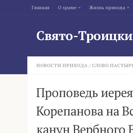
Главная
О храме
Жизнь прихода
Skip to content
Свято-Троицки
НОВОСТИ ПРИХОДА
/
СЛОВО ПАСТЫР
Проповедь иерея
Корепанова на В
канун Вербного 