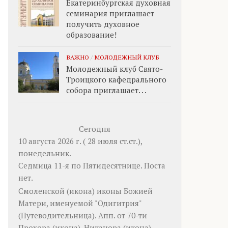
Екатеринбургская духовная
семинария приглашает
получить духовное
образование!
ВАЖНО
/
МОЛОДЕЖНЫЙ КЛУБ
Молодежный клуб Свято-
Троицкого кафедрального
собора приглашает. . .
Сегодня
10 августа 2026 г. ( 28 июля ст.ст.),
понедельник.
Седмица 11-я по Пятидесятнице.
Поста
нет.
Смоленской
(
икона
) иконы Божией
Матери, именуемой "Одигитрия"
(Путеводительница). Апп. от 70-ти
Прохора
(
икона
),
Никанора
(
икона
),