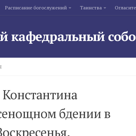
Расписание богослужений
Таинства
Огласит
й кафедральный соб
Я
 Константина
сенощном бдении в
Воскресенья.