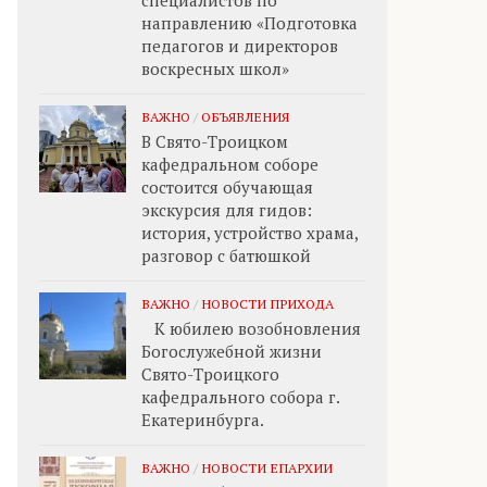
специалистов по
направлению «Подготовка
педагогов и директоров
воскресных школ»
ВАЖНО
/
ОБЪЯВЛЕНИЯ
В Свято-Троицком
кафедральном соборе
состоится обучающая
экскурсия для гидов:
история, устройство храма,
разговор с батюшкой
ВАЖНО
/
НОВОСТИ ПРИХОДА
К юбилею возобновления
Богослужебной жизни
Свято-Троицкого
кафедрального собора г.
Екатеринбурга.
ВАЖНО
/
НОВОСТИ ЕПАРХИИ