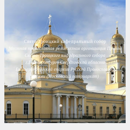
Свято-Троицкий кафедральный собор
Местная православная религиозная организация Приход
Свято-Троицкого кафедрального собора
г.Екатеринбурга Свердловской области
Екатеринбургской епархии Русской Православной
Церкви (Московский патриархат)