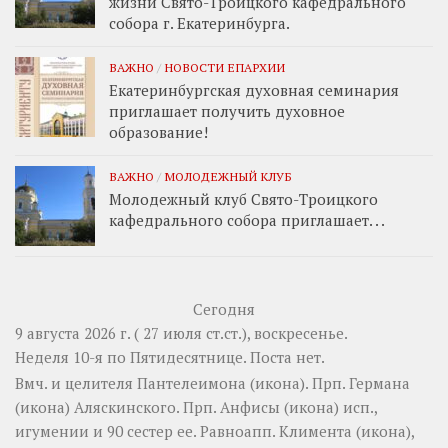
жизни Свято-Троицкого кафедрального
собора г. Екатеринбурга.
ВАЖНО
/
НОВОСТИ ЕПАРХИИ
Екатеринбургская духовная семинария
приглашает получить духовное
образование!
ВАЖНО
/
МОЛОДЕЖНЫЙ КЛУБ
Молодежный клуб Свято-Троицкого
кафедрального собора приглашает. . .
Сегодня
9 августа 2026 г. ( 27 июля ст.ст.), воскресенье.
Неделя 10-я по Пятидесятнице.
Поста нет.
Вмч. и целителя
Пантелеимона
(
икона
). Прп.
Германа
(
икона
) Аляскинского. Прп.
Анфисы
(
икона
) исп.,
игумении и 90 сестер ее. Равноапп.
Климента
(
икона
),