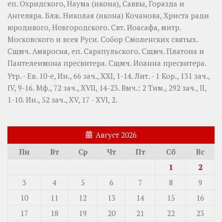
еп. Охридского,
Наума
(
икона
),
Саввы
,
Горазда
и
Ангеляра
. Блж.
Николая
(
икона
) Кочанова, Христа ради
юродивого, Новгородского. Свт.
Иоасафа
, митр.
Московского и всея Руси.
Собор Смоленских святых
.
Сщмч.
Амвросия
, еп. Сарапульского. Сщмч.
Платона
и
Пантелеимона
пресвитера. Сщмч.
Иоанна
пресвитера.
Утр. - Ев. 10-е,
Ин., 66 зач., XXI, 1-14.
Лит. -
1 Кор., 131 зач.,
IV, 9-16.
Мф., 72 зач., XVII, 14-23.
Вмч.:
2 Тим., 292 зач., II,
1-10.
Ин., 52 зач., XV, 17 - XVI, 2.
Август 2026
Пн
Вт
Ср
Чт
Пт
Сб
Вс
1
2
3
4
5
6
7
8
9
10
11
12
13
14
15
16
17
18
19
20
21
22
23