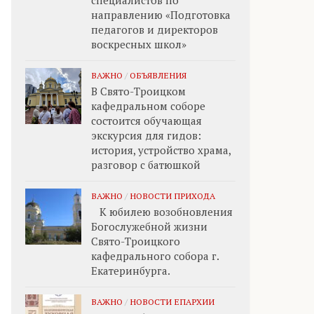
специалистов по
направлению «Подготовка
педагогов и директоров
воскресных школ»
ВАЖНО
/
ОБЪЯВЛЕНИЯ
В Свято-Троицком
кафедральном соборе
состоится обучающая
экскурсия для гидов:
история, устройство храма,
разговор с батюшкой
ВАЖНО
/
НОВОСТИ ПРИХОДА
К юбилею возобновления
Богослужебной жизни
Свято-Троицкого
кафедрального собора г.
Екатеринбурга.
ВАЖНО
/
НОВОСТИ ЕПАРХИИ