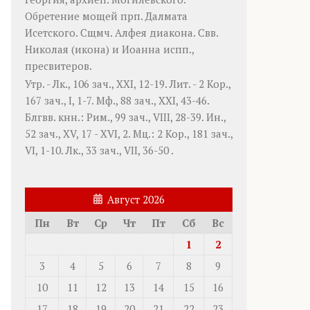
Обретение мощей прп.
Далмата
Исетского. Сщмч.
Алфея
диакона. Свв.
Николая
(
икона
) и
Иоанна
испп.,
пресвитеров.
Утр. -
Лк., 106 зач., XXI, 12-19.
Лит. -
2 Кор.,
167 зач., I, 1-7.
Мф., 88 зач., XXI, 43-46.
Блгвв. кнн.:
Рим., 99 зач., VIII, 28-39.
Ин.,
52 зач., XV, 17 - XVI, 2.
Мц.:
2 Кор., 181 зач.,
VI, 1-10.
Лк., 33 зач., VII, 36-50
.
Август 2026
Пн
Вт
Ср
Чт
Пт
Сб
Вс
1
2
3
4
5
6
7
8
9
10
11
12
13
14
15
16
17
18
19
20
21
22
23