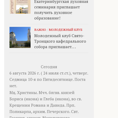
Екатеринбургская духовная
семинария приглашает
получить духовное
образование!
ВАЖНО
/
МОЛОДЕЖНЫЙ КЛУБ
Молодежный клуб Свято-
Троицкого кафедрального
собора приглашает. . .
Сегодня
6 августа 2026 г. ( 24 июля ст.ст.), четверг.
Седмица 10-я по Пятидесятнице.
Поста
нет.
Мц.
Христины
. Мчч. блгвв. князей
Бориса
(
икона
) и
Глеба
(
икона
), во св.
Крещении Романа и Давида. Прп.
Поликарпа
, архим. Печерского. Свт.
Георгия
, архиеп. Могилевского.