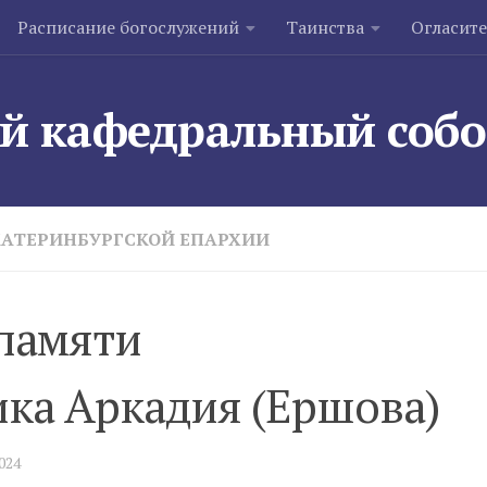
Расписание богослужений
Таинства
Огласит
й кафедральный соб
КАТЕРИНБУРГСКОЙ ЕПАРХИИ
 памяти
ка Аркадия (Ершова)
2024