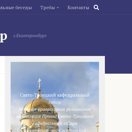
ельные беседы
Требы
Контакты
ор
г.Екатеринбург
Свято-Троицкий кафедральный
собор
Местная православная религиозная
организация Приход Свято-Троицкого
кафедрального собора
г.Екатеринбурга Свердловской