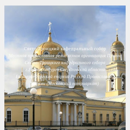
Свято-Троицкий кафедральный собор
Местная православная религиозная организация Приход
Свято-Троицкого кафедрального собора
г.Екатеринбурга Свердловской области
Екатеринбургской епархии Русской Православной
Церкви (Московский патриархат)