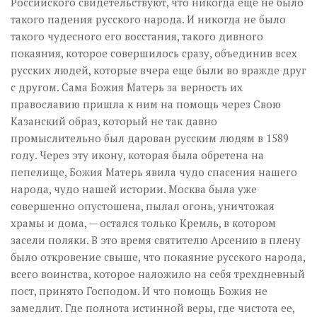
Российского свидетельствуют, что никогда еще не было
такого падения русского народа. И никогда не было
такого чудесного его восстания, такого дивного
покаяния, которое совершилось сразу, объединив всех
русских людей, которые вчера еще были во вражде друг
с другом. Сама Божия Матерь за верность их
православию пришла к ним на помощь через Свою
Казанский образ, который не так давно
промыслительно был дарован русским людям в 1589
году. Через эту икону, которая была обретена на
пепелище, Божия Матерь явила чудо спасения нашего
народа, чудо нашей истории. Москва была уже
совершенно опустошена, пылал огонь, уничтожая
храмы и дома, — остался только Кремль, в котором
засели поляки. В это время святителю Арсению в плену
было откровение свыше, что покаяние русского народа,
всего воинства, которое наложило на себя трехдневный
пост, принято Господом. И что помощь Божия не
замедлит. Где полнота истинной веры, где чистота ее,