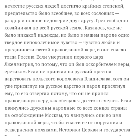
нечестие русских людей достигло крайних степеней,
предательство было всеобщее, во всех сословиях —
раздор и полное недоверие друг другу. Грех свободно
хозяйничал по всей русской земле. Казалось, уже не
было никакой надежды, но было в нашем народе одно
твердое непоколебимое чувство — чувство любви и
преданности святой православной вере, и оно спасло
тогда Россию. Если умертвили первого царя
Лжедмитрия, то потому, что он был оскорбителем веры,
еретиком. Если не приняли на русский престол
царствовать польского королевича Владислава, хотя он
уже присягнул на русское царство и народ присягнул
ему, то его отвергли потому, что он не принял
православную веру, как обещался до этого сделать. Если
двинулись дружины народные со всех концов страны
на освобождение Москвы, то двинулись они во имя
православной веры, чтобы спасти ее от поругания и
осквернения поляками. Историки Церкви и государства