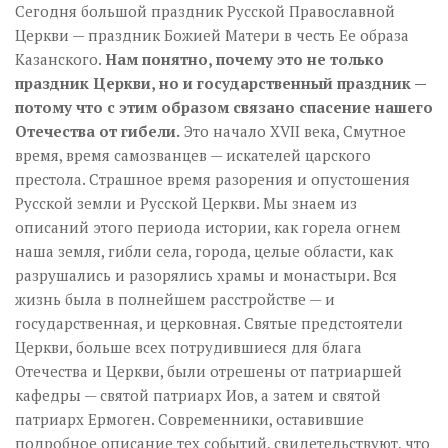
Сегодня большой праздник Русской Православной
Церкви — праздник Божией Матери в честь Ее образа
Казанского.
Нам понятно, почему это не только
праздник Церкви, но и государственный праздник —
потому что с этим образом связано спасение нашего
Отечества от гибели.
Это начало XVII века, Смутное
время, время самозванцев — искателей царского
престола. Страшное время разорения и опустошения
Русской земли и Русской Церкви. Мы знаем из
описаний этого периода истории, как горела огнем
наша земля, гибли села, города, целые области, как
разрушались и разорялись храмы и монастыри. Вся
жизнь была в полнейшем расстройстве — и
государственная, и церковная. Святые предстоятели
Церкви, больше всех потрудившиеся для блага
Отечества и Церкви, были отрешены от патриаршей
кафедры — святой патриарх Иов, а затем и святой
патриарх Ермоген. Современники, оставившие
подробное описание тех событий, свидетельствуют, что