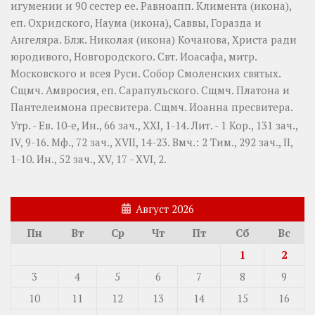
игумении и 90 сестер ее. Равноапп.
Климента
(
икона
),
еп. Охридского,
Наума
(
икона
),
Саввы
,
Горазда
и
Ангеляра
. Блж.
Николая
(
икона
) Кочанова, Христа ради
юродивого, Новгородского. Свт.
Иоасафа
, митр.
Московского и всея Руси.
Собор Смоленских святых
.
Сщмч.
Амвросия
, еп. Сарапульского. Сщмч.
Платона
и
Пантелеимона
пресвитера. Сщмч.
Иоанна
пресвитера.
Утр. - Ев. 10-е,
Ин., 66 зач., XXI, 1-14.
Лит. -
1 Кор., 131 зач.,
IV, 9-16.
Мф., 72 зач., XVII, 14-23.
Вмч.:
2 Тим., 292 зач., II,
1-10.
Ин., 52 зач., XV, 17 - XVI, 2.
Август 2026
Пн
Вт
Ср
Чт
Пт
Сб
Вс
1
2
3
4
5
6
7
8
9
10
11
12
13
14
15
16