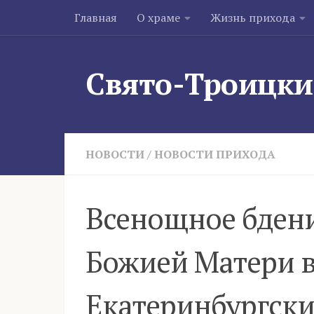
Главная
О храме
Жизнь прихода
Skip to content
Свято-Троицки
НОВОСТИ
/
НОВОСТИ ПРИХОДА
Всенощное бдени
Божией Матери 
Екатеринбургски