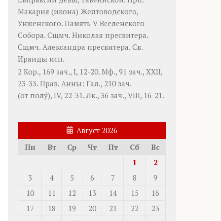
Макария
(
икона
) Желтоводского,
Унженского. Память
V Вселенского
Собора
. Сщмч.
Николая
пресвитера.
Сщмч.
Александра
пресвитера. Св.
Ираиды
исп.
2 Кор., 169 зач., I, 12-20.
Мф., 91 зач., XXII,
23-33.
Прав. Анны:
Гал., 210 зач.
(от полу́), IV, 22-31.
Лк., 36 зач., VIII, 16-21.
Август 2026
Пн
Вт
Ср
Чт
Пт
Сб
Вс
1
2
3
4
5
6
7
8
9
10
11
12
13
14
15
16
17
18
19
20
21
22
23