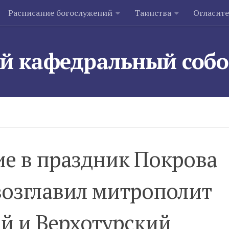
Расписание богослужений
Таинства
Огласит
й кафедральный соб
е в праздник Покрова
возглавил митрополит
й и Верхотурский