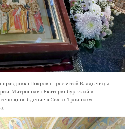
нун праздника Покрова Пресвятой Владычицы
ии, Митрополит Екатеринбургский и
сенощное бдение в Свято-Троицком
а.