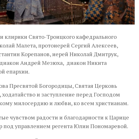
и клирики Свято-Троицкого кафедрального
олай Малета, протоиерей Сергий Алексеев,
стантин Корепанов, иерей Николай Дмитрук,
одиакон Андрей Мезюха, диакон Никита
й епархии.
ова Пресвятой Богородицы, Святая Церковь
, ходатайство и заступление перед Господом
кому милосердию и любви, ко всем христианам.
ые чувством радости и благодарности к Царице
ор под управлением регента Юлии Пономаревой.