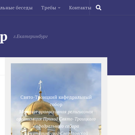
ельные беседы
Требы
Контакты
ор
г.Екатеринбург
Свято-Троицкий кафедральный
собор
Местная православная религиозная
организация Приход Свято-Троицкого
кафедрального собора
г.Екатеринбурга Свердловской