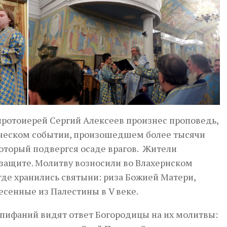
ротоиерей Сергий Алексеев произнес проповедь,
рическом событии, произошедшем более тысячи
который подвергся осаде врагов. Жители
защите. Молитву возносили во Влахернском
где хранились святыни: риза Божией Матери,
несенные из Палестины в V веке.
Епифаний видят ответ Богородицы на их молитвы: