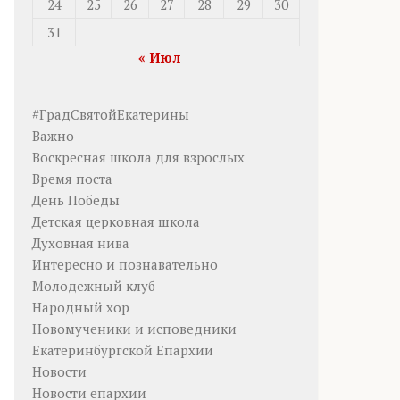
24
25
26
27
28
29
30
31
« Июл
#ГрадСвятойЕкатерины
Важно
Воскресная школа для взрослых
Время поста
День Победы
Детская церковная школа
Духовная нива
Интересно и познавательно
Молодежный клуб
Народный хор
Новомученики и исповедники
Екатеринбургской Епархии
Новости
Новости епархии