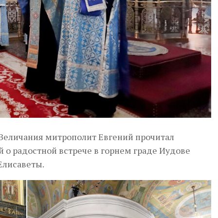
 Величания митрополит Евгений прочитал
 о радостной встрече в горнем граде Иудове
Елисаветы.