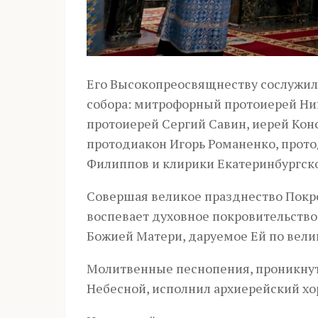
Его Высокопреосвящнеству сослужил
собора: митрофорный протоиерей Ник
протоиерей Сергий Савин, иерей Кон
протодиакон Игорь Романенко, прот
Филиппов и клирики Екатеринбургско
Совершая великое празднество Покр
воспевает духовное покровительство
Божией Матери, даруемое Ей по вели
Молитвенные песнопения, проникнут
Небесной, исполнил архиерейский х