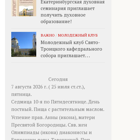
Екатеринбургская духовная
семинария приглашает
получить духовное
образование!
ВАЖНО
/
МОЛОДЕЖНЫЙ КЛУБ
Молодежный клуб Свято-
Троицкого кафедрального
собора приглашает. . .
Сегодня
7 августа 2026 г. ( 25 июля ст.ст.),
пятница.
Седмица 10-я по Пятидесятнице. День
постный.
Пища с растительным маслом.
Успение прав.
Анны
(
икона
), матери
Пресвятой Богородицы. Свв. жен
Олимпиады
(
икона
) диакониссы и
Евпраксии
девы, Тавеннской. Прп.