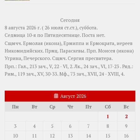
Сегодня
8 августа 2026 г. ( 26 июля ст.ст.), суббота.
Седмица 10-я по Пятидесятнице.
Поста нет.
Сщмчч.
Ермолая
(
икона
),
Ермиппа
и
Ермократа
, иереев
Никомидийских. Прмц.
Параскевы
. Прп.
Моисея
(
икона
)
Угрина, Печерского. Сщмч.
Сергия
пресвитера.
Прп.:
Гал., 213 зач., V, 22 - VI, 2.
Лк., 24 зач., VI, 17-23
. Ряд.:
Рим., 119 зач., XV, 30-33.
Мф., 73 зач., XVII, 24 - XVIII, 4.
Август 2026
Пн
Вт
Ср
Чт
Пт
Сб
Вс
1
2
3
4
5
6
7
8
9
10
11
12
13
14
15
16