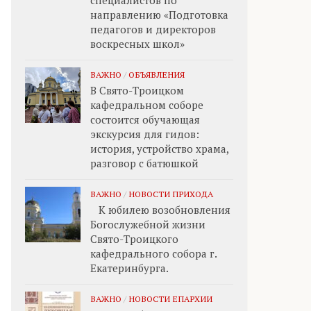
специалистов по
направлению «Подготовка
педагогов и директоров
воскресных школ»
ВАЖНО
/
ОБЪЯВЛЕНИЯ
В Свято-Троицком
кафедральном соборе
состоится обучающая
экскурсия для гидов:
история, устройство храма,
разговор с батюшкой
ВАЖНО
/
НОВОСТИ ПРИХОДА
К юбилею возобновления
Богослужебной жизни
Свято-Троицкого
кафедрального собора г.
Екатеринбурга.
ВАЖНО
/
НОВОСТИ ЕПАРХИИ