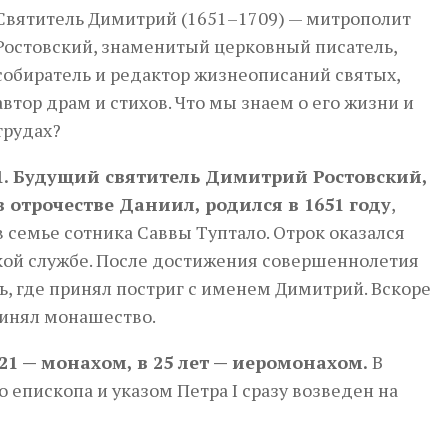
Святитель Димитрий
(1651–1709) — митрополит
Ростовский, знаменитый церковный писатель,
собиратель
и редактор жизнеописаний святых,
автор драм и стихов. Что мы знаем о его жизни и
трудах?
1. Будущий святитель Димитрий Ростовский,
в отрочестве Даниил, родился в 1651 году
,
в семье сотника Саввы Туптало. Отрок оказался
ской службе. После достижения совершеннолетия
ь, где принял постриг с именем Димитрий. Вскоре
ринял монашество.
 21 — монахом, в 25 лет — иеромонахом.
В
о епископа и указом Петра I сразу возведен на