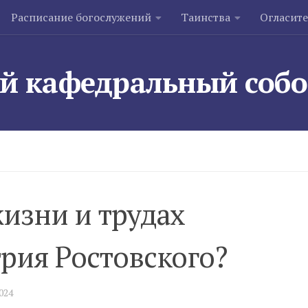
Расписание богослужений
Таинства
Огласит
й кафедральный соб
жизни и трудах
рия Ростовского?
2024