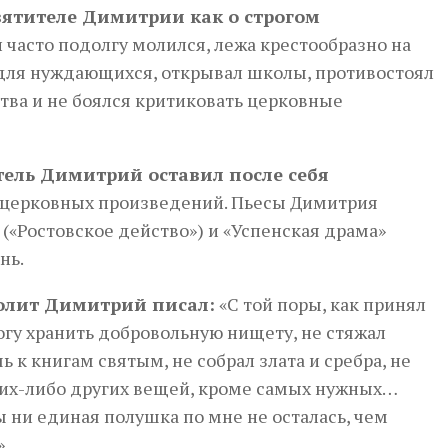
вятителе Димитрии как о строгом
 часто подолгу молился, лежа крестообразно на
 для нуждающихся, открывал школы, противостоял
ства и не боялся критиковать церковные
тель Димитрий оставил после себя
, церковных произведений. Пьесы Димитрия
 («Ростовское действо») и «Успенская драма»
нь.
олит Димитрий писал:
«С той поры, как принял
огу хранить добровольную нищету, не стяжал
 к книгам святым, не собрал злата и сребра, не
ких-либо других вещей, кроме самых нужных…
ы ни единая полушка по мне не осталась, чем
.