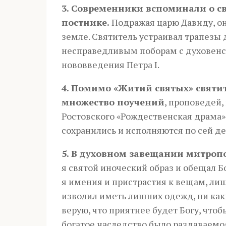
3. Современники вспоминали о с
постнике.
Подражая царю Давиду, он
земле. Святитель устраивал трапезы
несправедливым по­­бо­рам с духовен
нововведения Петра I.
4. Помимо «Житий святых» святи
множество поучений
, проповедей
Ростов­ского «Рождественская драма»
сохранились и исполняются по сей де
5. В духовном завещании митроп
я святой иноческий образ и обещал Б
я имения и пристрастия к вещам, лишь
изволил иметь лишних одежд, ни ка
верую, что приятнее будет Богу, чтоб
богатое нас­ледство было раздаваемо»