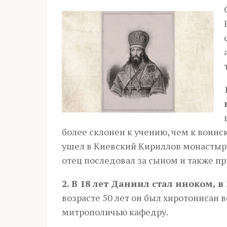
более склонен к учению, чем к воин
ушел в Ки­ев­ский Кириллов монастыр
отец последовал за сыном и так­же п
2. В 18 лет Даниил стал иноком, в
возрасте 50 лет он был хиротонисан в
митрополичью кафедру.