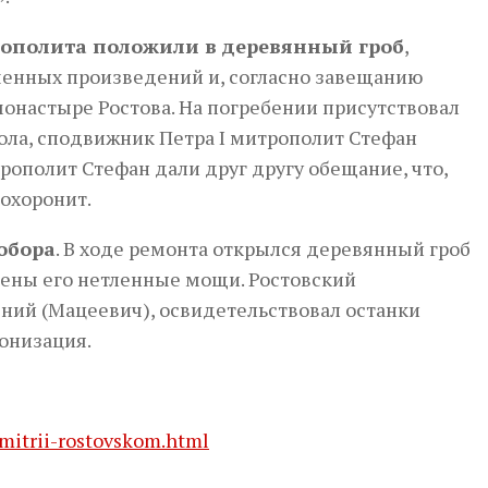
трополита положили в деревянный гроб
,
ченных произведений и, согласно завещанию
монастыре Рос­това. На погребении присутствовал
тола, сподвижник Петра I митрополит Стефан
­рополит Стефан дали друг другу обещание, что,
похоронит.
собора
. В ходе ре­мон­та открылся деревянный гроб
тены его нетленные мощи. Ростовский
ий (Ма­це­евич), освидетельствовал останки
нонизация.
imitrii-rostovskom.html