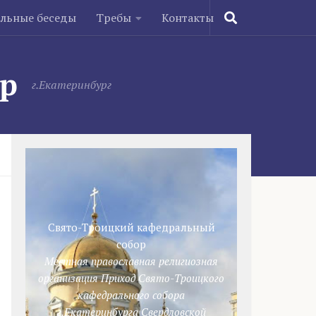
ельные беседы
Требы
Контакты
ор
г.Екатеринбург
Свято-Троицкий кафедральный
собор
Местная православная религиозная
организация Приход Свято-Троицкого
кафедрального собора
г.Екатеринбурга Свердловской