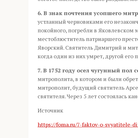
6. В знак почтения усопшего ми
устланный черновиками его незакон
покойного, погребли в Яков­левском 
местоблюс­ти­тель патриаршего прес
Яворский. Свя­титель Димитрий и мит
когда один из них умрет, другой его 
7. В 1752 году осел чугунный пол 
митрополита, в котором и были обре
митрополит, будущий святитель Арсен
святителя. Через 5 лет состоялась ка
Источник
https://foma.ru/7-faktov-o-svyatitele-d