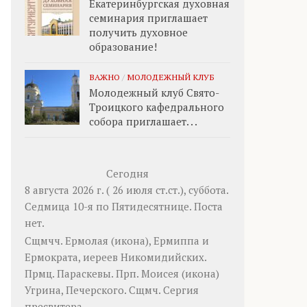
Екатеринбургская духовная
семинария приглашает
получить духовное
образование!
ВАЖНО
/
МОЛОДЕЖНЫЙ КЛУБ
Молодежный клуб Свято-
Троицкого кафедрального
собора приглашает. . .
Сегодня
8 августа 2026 г. ( 26 июля ст.ст.), суббота.
Седмица 10-я по Пятидесятнице.
Поста
нет.
Сщмчч.
Ермолая
(
икона
),
Ермиппа
и
Ермократа
, иереев Никомидийских.
Прмц.
Параскевы
. Прп.
Моисея
(
икона
)
Угрина, Печерского. Сщмч.
Сергия
пресвитера.