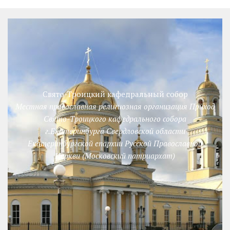
Свято-Троицкий кафедральный собор
Местная православная религиозная организация Приход
Свято-Троицкого кафедрального собора
г.Екатеринбурга Свердловской области
Екатеринбургской епархии Русской Православной
Церкви (Московский патриархат)