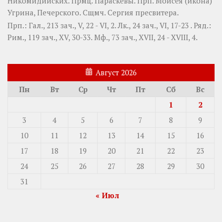
Никомидийских. Прмц.
Параскевы
. Прп.
Моисея
(
икона
)
Угрина, Печерского. Сщмч.
Сергия
пресвитера.
Прп.:
Гал., 213 зач., V, 22 - VI, 2.
Лк., 24 зач., VI, 17-23
. Ряд.:
Рим., 119 зач., XV, 30-33.
Мф., 73 зач., XVII, 24 - XVIII, 4.
Август 2026
Пн
Вт
Ср
Чт
Пт
Сб
Вс
1
2
3
4
5
6
7
8
9
10
11
12
13
14
15
16
17
18
19
20
21
22
23
24
25
26
27
28
29
30
31
« Июл