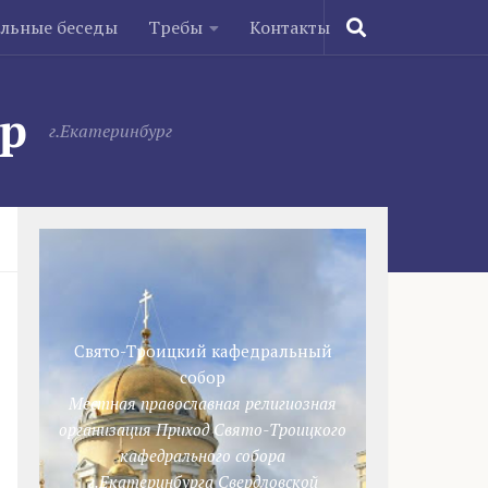
ельные беседы
Требы
Контакты
ор
г.Екатеринбург
Свято-Троицкий кафедральный
собор
Местная православная религиозная
организация Приход Свято-Троицкого
кафедрального собора
г.Екатеринбурга Свердловской