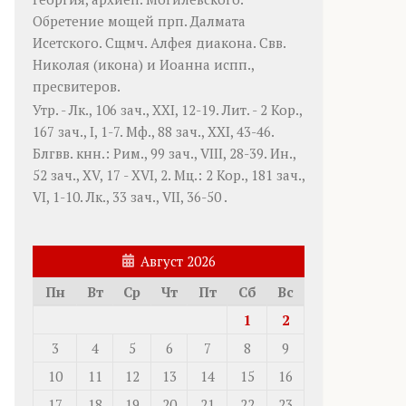
Обретение мощей прп.
Далмата
Исетского. Сщмч.
Алфея
диакона. Свв.
Николая
(
икона
) и
Иоанна
испп.,
пресвитеров.
Утр. -
Лк., 106 зач., XXI, 12-19.
Лит. -
2 Кор.,
167 зач., I, 1-7.
Мф., 88 зач., XXI, 43-46.
Блгвв. кнн.:
Рим., 99 зач., VIII, 28-39.
Ин.,
52 зач., XV, 17 - XVI, 2.
Мц.:
2 Кор., 181 зач.,
VI, 1-10.
Лк., 33 зач., VII, 36-50
.
Август 2026
Пн
Вт
Ср
Чт
Пт
Сб
Вс
1
2
3
4
5
6
7
8
9
10
11
12
13
14
15
16
17
18
19
20
21
22
23