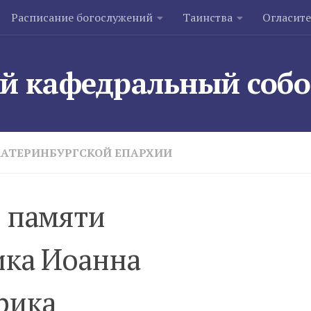
Расписание богослужений
Таинства
Огласит
й кафедральный соб
КАТЕРИНБУРГСКОЙ ЕПАРХИИ
ь памяти
ка Иоанна
рика