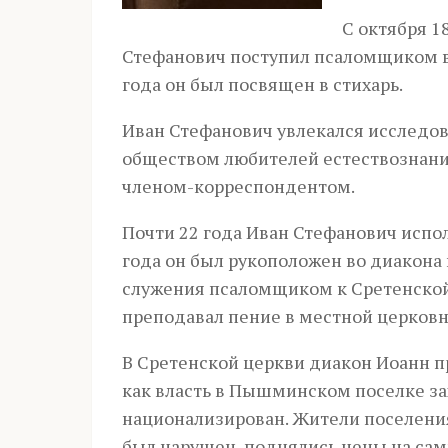
С октября 1
Стефанович поступил псаломщиком в 
года он был посвящен в стихарь.
Иван Стефанович увлекался исследов
обществом любителей естествознания
членом-корреспондентом.
Почти 22 года Иван Стефанович испо
года он был рукоположен во диакона 
служения псаломщиком к Сретенской
преподавал пение в местной церков
В Сретенской церкви диакон Иоанн пр
как власть в Пышминском поселке за
национализирован. Жители поселения
был нарушен, поднялись цены на сам