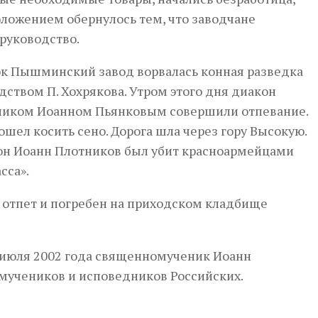
ложением обернулось тем, что заводчане
руководство.
лок Пышминский завод ворвалась конная разведка
ством П. Хохрякова. Утром этого дня диакон
ником Иоанном Пьянковым совершили отпевание.
пошел косить сено. Дорога шла через гору Высокую.
кон Иоанн Плотников был убит красноармейцами
сса».
ыл отпет и погребен на приходском кладбище
июля 2002 года священномученик Иоанн
мучеников и исповедников Российских.