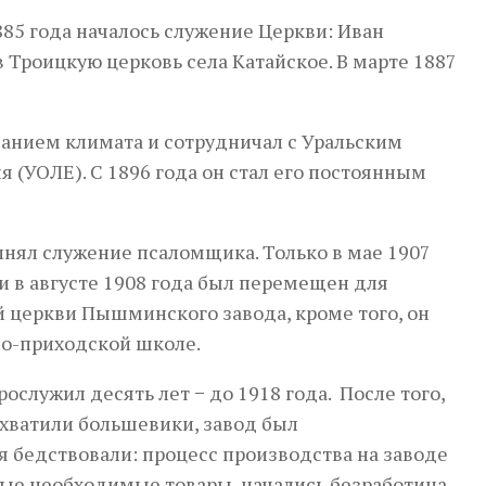
885 года началось служение Церкви: Иван
Троицкую церковь села Катайское. В марте 1887
анием климата и сотрудничал с Уральским
 (УОЛЕ). С 1896 года он стал его постоянным
лнял служение псаломщика. Только в мае 1907
и в августе 1908 года был перемещен для
 церкви Пышминского завода, кроме того, он
но-приходской школе.
ослужил десять лет − до 1918 года. После того,
хватили большевики, завод был
 бедствовали: процесс производства на заводе
ые необходимые товары, начались безработица,