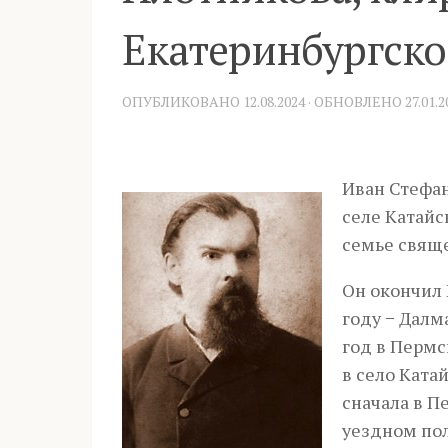
Екатеринбургско
ОПУБЛИКОВАНО
12.08.2024
· ОБНОВЛЕНО
27.01.2
Иван Стефан
селе Катайс
семье свящ
Он окончил 
году − Далм
год в Пермс
в село Ката
сначала в П
уездном по