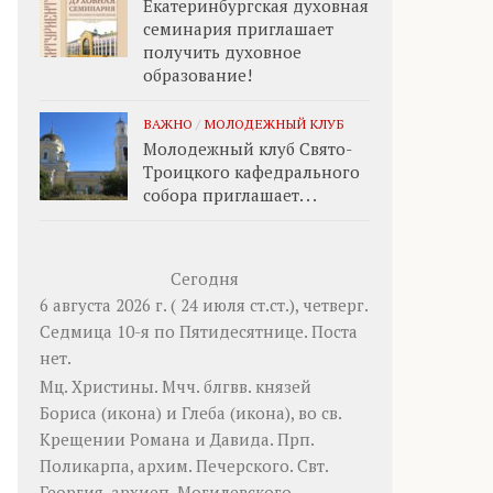
Екатеринбургская духовная
семинария приглашает
получить духовное
образование!
ВАЖНО
/
МОЛОДЕЖНЫЙ КЛУБ
Молодежный клуб Свято-
Троицкого кафедрального
собора приглашает. . .
Сегодня
6 августа 2026 г. ( 24 июля ст.ст.), четверг.
Седмица 10-я по Пятидесятнице.
Поста
нет.
Мц.
Христины
. Мчч. блгвв. князей
Бориса
(
икона
) и
Глеба
(
икона
), во св.
Крещении Романа и Давида. Прп.
Поликарпа
, архим. Печерского. Свт.
Георгия
, архиеп. Могилевского.