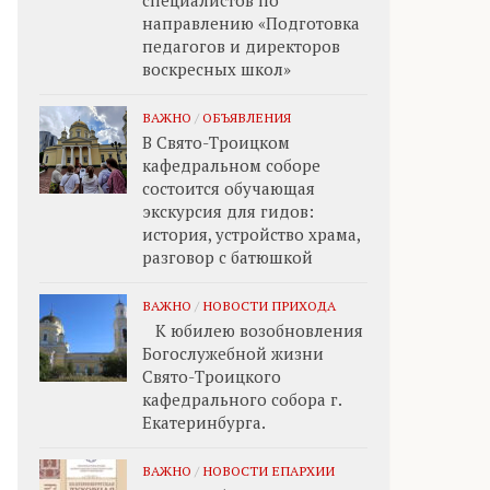
специалистов по
направлению «Подготовка
педагогов и директоров
воскресных школ»
ВАЖНО
/
ОБЪЯВЛЕНИЯ
В Свято-Троицком
кафедральном соборе
состоится обучающая
экскурсия для гидов:
история, устройство храма,
разговор с батюшкой
ВАЖНО
/
НОВОСТИ ПРИХОДА
К юбилею возобновления
Богослужебной жизни
Свято-Троицкого
кафедрального собора г.
Екатеринбурга.
ВАЖНО
/
НОВОСТИ ЕПАРХИИ