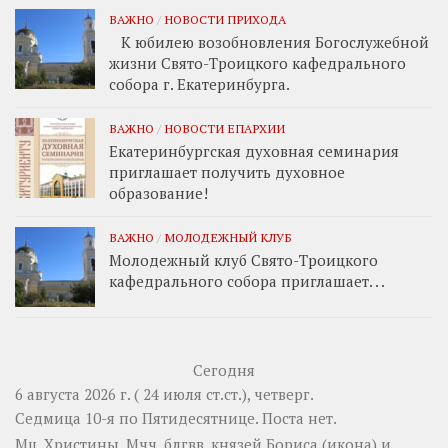
ВАЖНО
/
НОВОСТИ ПРИХОДА
К юбилею возобновления Богослужебной
жизни Свято-Троицкого кафедрального
собора г. Екатеринбурга.
ВАЖНО
/
НОВОСТИ ЕПАРХИИ
Екатеринбургская духовная семинария
приглашает получить духовное
образование!
ВАЖНО
/
МОЛОДЕЖНЫЙ КЛУБ
Молодежный клуб Свято-Троицкого
кафедрального собора приглашает. . .
Сегодня
6 августа 2026 г. ( 24 июля ст.ст.), четверг.
Седмица 10-я по Пятидесятнице.
Поста нет.
Мц.
Христины
. Мчч. блгвв. князей
Бориса
(
икона
) и