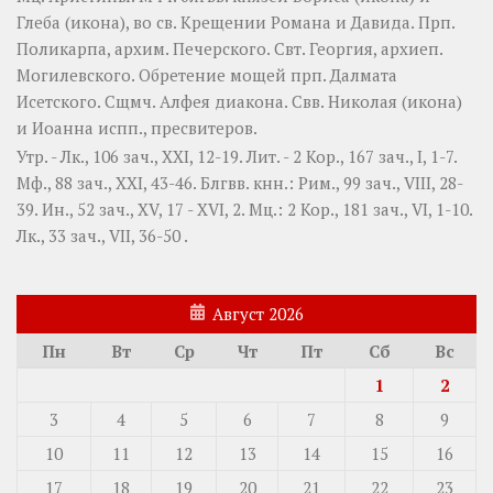
Глеба
(
икона
), во св. Крещении Романа и Давида. Прп.
Поликарпа
, архим. Печерского. Свт.
Георгия
, архиеп.
Могилевского. Обретение мощей прп.
Далмата
Исетского. Сщмч.
Алфея
диакона. Свв.
Николая
(
икона
)
и
Иоанна
испп., пресвитеров.
Утр. -
Лк., 106 зач., XXI, 12-19.
Лит. -
2 Кор., 167 зач., I, 1-7.
Мф., 88 зач., XXI, 43-46.
Блгвв. кнн.:
Рим., 99 зач., VIII, 28-
39.
Ин., 52 зач., XV, 17 - XVI, 2.
Мц.:
2 Кор., 181 зач., VI, 1-10.
Лк., 33 зач., VII, 36-50
.
Август 2026
Пн
Вт
Ср
Чт
Пт
Сб
Вс
1
2
3
4
5
6
7
8
9
10
11
12
13
14
15
16
17
18
19
20
21
22
23