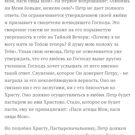
Мои, паси овцы Мои». На первое вопрошание: «Любишь
ли Меня больше, нежели они?» Петр не дает полного
ответа. Он ограничивается утверждением своей любви
и призывает в свидетели всевидящего Господа. Это
смирение совсем не похоже на его порывистую
уверенность в себе на Тайной Вечери: «Почему я не
могу идти за Тобою теперь? Я душу мою положу за
Тебя». Узнав свою немощь, Петр не осмеливается уже
утверждать, что его любовь ко Господу выше других
учеников. Господь хочет услышать от него именно
такой ответ. Служение, которое Он доверяет Петру, – не
награда за его неколеблющуюся верность. Оно не
связано ни с его заслугами, ни с его близостью ко
Христу. Оно должно осуществляться в любви. Петр будет
пастырем во имя Христово. Стадо, которое он будет
пасти, ему не принадлежит: «Паси агнцы Мои, паси
овцы Мои».
Но подобно Христу, Пастыреначальнику, Петр должен