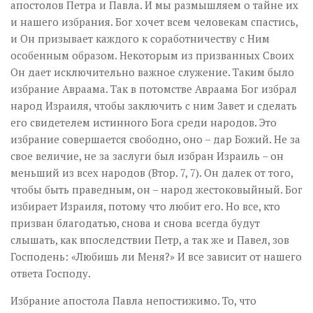
апостолов Петра и Павла. И мы размышляем о тайне их
и нашего избрания. Бог хочет всем человекам спастись,
и Он призывает каждого к соработничеству с Ним
особенным образом. Некоторым из призванных Своих
Он дает исключительно важное служение. Таким было
избрание Авраама. Так в потомстве Авраама Бог избрал
народ Израиля, чтобы заключить с ним Завет и сделать
его свидетелем истинного Бога среди народов. Это
избрание совершается свободно, оно – дар Божий. Не за
свое величие, не за заслуги был избран Израиль – он
меньший из всех народов (Втор. 7, 7). Он далек от того,
чтобы быть праведным, он – народ жестоковыйный. Бог
избирает Израиля, потому что любит его. Но все, кто
призван благодатью, снова и снова всегда будут
слышать, как впоследствии Петр, а так же и Павел, зов
Господень: «Любишь ли Меня?» И все зависит от нашего
ответа Господу.
Избрание апостола Павла непостижимо. То, что