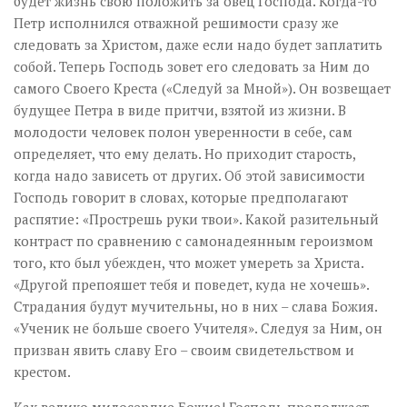
будет жизнь свою положить за овец Господа. Когда-то
Петр исполнился отважной решимости сразу же
следовать за Христом, даже если надо будет заплатить
собой. Теперь Господь зовет его следовать за Ним до
самого Своего Креста («Следуй за Мной»). Он возвещает
будущее Петра в виде притчи, взятой из жизни. В
молодости человек полон уверенности в себе, сам
определяет, что ему делать. Но приходит старость,
когда надо зависеть от других. Об этой зависимости
Господь говорит в словах, которые предполагают
распятие: «Прострешь руки твои». Какой разительный
контраст по сравнению с самонадеянным героизмом
того, кто был убежден, что может умереть за Христа.
«Другой препояшет тебя и поведет, куда не хочешь».
Страдания будут мучительны, но в них – слава Божия.
«Ученик не больше своего Учителя». Следуя за Ним, он
призван явить славу Его – своим свидетельством и
крестом.