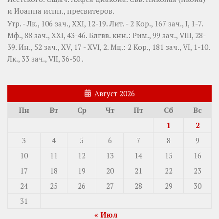
и
Иоанна
испп., пресвитеров.
Утр. -
Лк., 106 зач., XXI, 12-19.
Лит. -
2 Кор., 167 зач., I, 1-7.
Мф., 88 зач., XXI, 43-46.
Блгвв. кнн.:
Рим., 99 зач., VIII, 28-
39.
Ин., 52 зач., XV, 17 - XVI, 2.
Мц.:
2 Кор., 181 зач., VI, 1-10.
Лк., 33 зач., VII, 36-50
.
Август 2026
Пн
Вт
Ср
Чт
Пт
Сб
Вс
1
2
3
4
5
6
7
8
9
10
11
12
13
14
15
16
17
18
19
20
21
22
23
24
25
26
27
28
29
30
31
« Июл