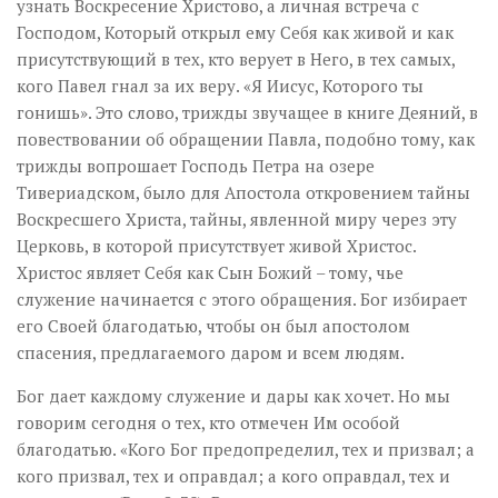
узнать Воскресение Христово, а личная встреча с
Господом, Который открыл ему Себя как живой и как
присутствующий в тех, кто верует в Него, в тех самых,
кого Павел гнал за их веру. «Я Иисус, Которого ты
гонишь». Это слово, трижды звучащее в книге Деяний, в
повествовании об обращении Павла, подобно тому, как
трижды вопрошает Господь Петра на озере
Тивериадском, было для Апостола откровением тайны
Воскресшего Христа, тайны, явленной миру через эту
Церковь, в которой присутствует живой Христос.
Христос являет Себя как Сын Божий – тому, чье
служение начинается с этого обращения. Бог избирает
его Своей благодатью, чтобы он был апостолом
спасения, предлагаемого даром и всем людям.
Бог дает каждому служение и дары как хочет. Но мы
говорим сегодня о тех, кто отмечен Им особой
благодатью. «Кого Бог предопределил, тех и призвал; а
кого призвал, тех и оправдал; а кого оправдал, тех и