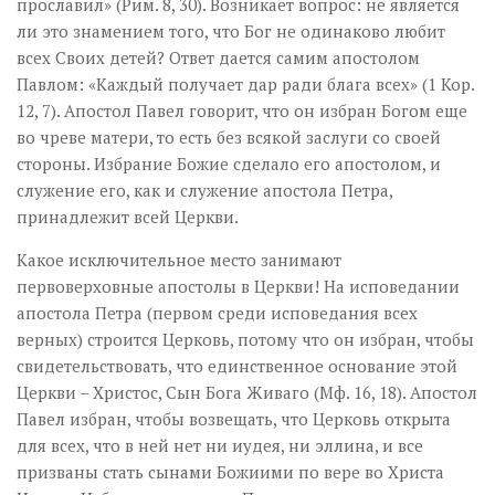
прославил» (Рим. 8, 30). Возникает вопрос: не является
ли это знамением того, что Бог не одинаково любит
всех Своих детей? Ответ дается самим апостолом
Павлом: «Каждый получает дар ради блага всех» (1 Кор.
12, 7). Апостол Павел говорит, что он избран Богом еще
во чреве матери, то есть без всякой заслуги со своей
стороны. Избрание Божие сделало его апостолом, и
служение его, как и служение апостола Петра,
принадлежит всей Церкви.
Какое исключительное место занимают
первоверховные апостолы в Церкви! На исповедании
апостола Петра (первом среди исповедания всех
верных) строится Церковь, потому что он избран, чтобы
свидетельствовать, что единственное основание этой
Церкви – Христос, Сын Бога Живаго (Мф. 16, 18). Апостол
Павел избран, чтобы возвещать, что Церковь открыта
для всех, что в ней нет ни иудея, ни эллина, и все
призваны стать сынами Божиими по вере во Христа