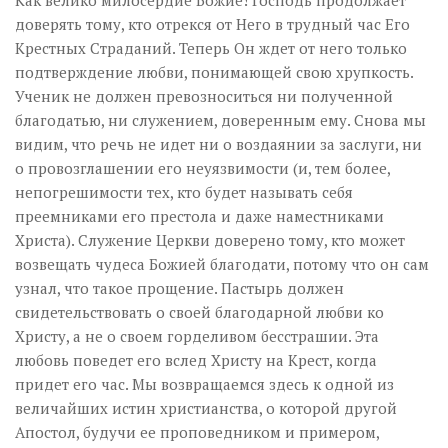
Как велико милосердие Божие! Господь продолжает
доверять тому, кто отрекся от Него в трудный час Его
Крестных Страданий. Теперь Он ждет от него только
подтверждение любви, понимающей свою хрупкость.
Ученик не должен превозноситься ни полученной
благодатью, ни служением, доверенным ему. Снова мы
видим, что речь не идет ни о воздаянии за заслуги, ни
о провозглашении его неуязвимости (и, тем более,
непогрешимости тех, кто будет называть себя
преемниками его престола и даже наместниками
Христа). Служение Церкви доверено тому, кто может
возвещать чудеса Божией благодати, потому что он сам
узнал, что такое прощение. Пастырь должен
свидетельствовать о своей благодарной любви ко
Христу, а не о своем горделивом бесстрашии. Эта
любовь поведет его вслед Христу на Крест, когда
придет его час. Мы возвращаемся здесь к одной из
величайших истин христианства, о которой другой
Апостол, будучи ее проповедником и примером,