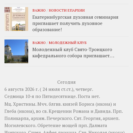
ВАЖНО
/
НОВОСТИ ЕПАРХИИ
Екатеринбургская духовная семинария
приглашает получить духовное
образование!
ВАЖНО
/
МОЛОДЕЖНЫЙ КЛУБ
Молодежный клуб Свято-Троицкого
кафедрального собора приглашает. . .
Сегодня
6 августа 2026 г. ( 24 июля ст.ст.), четверг.
Седмица 10-я по Пятидесятнице.
Поста нет.
Мц.
Христины
. Мчч. блгвв. князей
Бориса
(
икона
) и
Глеба
(
икона
), во св. Крещении Романа и Давида. Прп.
Поликарпа
, архим. Печерского. Свт.
Георгия
, архиеп.
Могилевского. Обретение мощей прп.
Далмата
Исетского. Сщмч.
Алфея
диакона. Свв.
Николая
(
икона
)