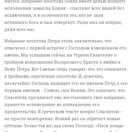
Иисуса. Избрание апостола Павла имеет целью полноту
исполнения замысла Божия – спасение всех людей без
исключения, и в особенности тех, кто не знал
истинного Бога и был отвергнут. Ради них он избран,
ради всех нас.
Избрание апостола Петра столь значительно, что
отмечено с первой встречи с Господом изменением его
имени. Мы услышим сейчас на Утрени Евангелие о
тройном вопрошании Воскресшего Христа о любви к
Нему Петра. Все Святые отцы говорят, что это относится
к тройному отречению Апостола. И, конечно,
неслучайно Господь называет его не именем Петр, а его
первым именем – Симон, сын Ионин. Это означает, что
Спаситель предлагает ему восстановить свое избрание,
принести исповедание во изглаждение его
предательства. В греческом тексте вопрос Спасителя –
не просто повторение. Всякий раз он обретает новые
оттенки. Точно так же, как слова Господа: «Паси агнцы