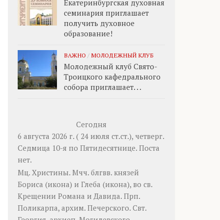
Екатеринбургская духовная
семинария приглашает
получить духовное
образование!
ВАЖНО
/
МОЛОДЕЖНЫЙ КЛУБ
Молодежный клуб Свято-
Троицкого кафедрального
собора приглашает. . .
Сегодня
6 августа 2026 г. ( 24 июля ст.ст.), четверг.
Седмица 10-я по Пятидесятнице.
Поста
нет.
Мц.
Христины
. Мчч. блгвв. князей
Бориса
(
икона
) и
Глеба
(
икона
), во св.
Крещении Романа и Давида. Прп.
Поликарпа
, архим. Печерского. Свт.
Георгия
, архиеп. Могилевского.