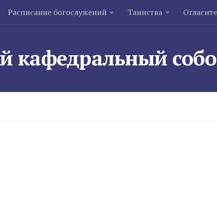
Расписание богослужений
Таинства
Огласит
й кафедральный соб