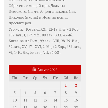
Обретение мощей прп.
Далмата
Исетского. Сщмч.
Алфея
диакона. Свв.
Николая
(
икона
) и
Иоанна
испп.,
пресвитеров.
Утр. -
Лк., 106 зач., XXI, 12-19.
Лит. -
2 Кор.,
167 зач., I, 1-7.
Мф., 88 зач., XXI, 43-46.
Блгвв. кнн.:
Рим., 99 зач., VIII, 28-39.
Ин.,
52 зач., XV, 17 - XVI, 2.
Мц.:
2 Кор., 181 зач.,
VI, 1-10.
Лк., 33 зач., VII, 36-50
.
Август 2026
Пн
Вт
Ср
Чт
Пт
Сб
Вс
1
2
3
4
5
6
7
8
9
10
11
12
13
14
15
16
17
18
19
20
21
22
23