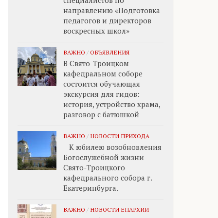
специалистов по
направлению «Подготовка
педагогов и директоров
воскресных школ»
ВАЖНО
/
ОБЪЯВЛЕНИЯ
В Свято-Троицком
кафедральном соборе
состоится обучающая
экскурсия для гидов:
история, устройство храма,
разговор с батюшкой
ВАЖНО
/
НОВОСТИ ПРИХОДА
К юбилею возобновления
Богослужебной жизни
Свято-Троицкого
кафедрального собора г.
Екатеринбурга.
ВАЖНО
/
НОВОСТИ ЕПАРХИИ