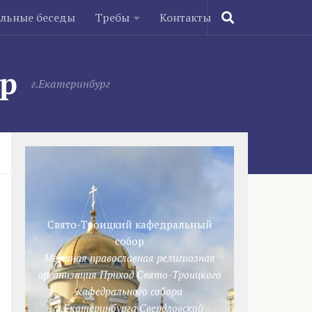
ельные беседы
Требы
Контакты
ор
г.Екатеринбург
Свято-Троицкий кафедральный
собор
Местная православная религиозная
организация Приход Свято-Троицкого
кафедрального собора
г.Екатеринбурга Свердловской